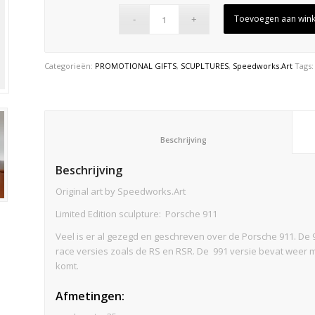
Toevoegen aan win
Categorieën:
PROMOTIONAL GIFTS
,
SCUPLTURES
,
Speedworks.Art
Tags
						Beschrijving					
Beschrijving
Original art by Speedworks.Art
Limited Edition sculpture: Porsche 911
Veel is er al gezegd en geschreven over de Porsche 911. De 9
race versies zoals de RS en RSR. De 991 versie bevat weer me
komt.
Afmetingen
: