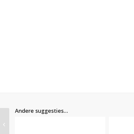
Andere suggesties…
Jaguar D type –
Contour panel