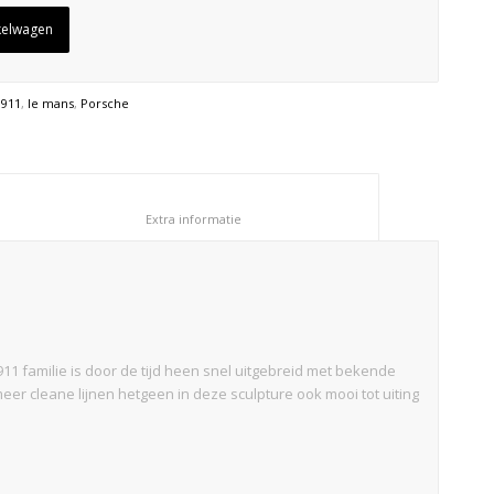
kelwagen
:
911
,
le mans
,
Porsche
						Extra informatie					
11 familie is door de tijd heen snel uitgebreid met bekende
er cleane lijnen hetgeen in deze sculpture ook mooi tot uiting