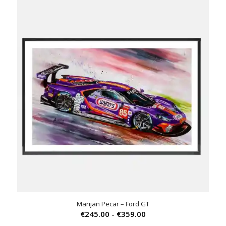
was:
is:
€339.00.
€265.00.
Marijan Pecar – Ford GT
Prijsklasse:
€
245.00
-
€
359.00
€245.00