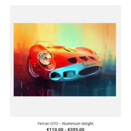
tot
€359.00
Ferrari GTO – Aluminium delight
Prijsklasse:
€
110.00
-
€
395.00