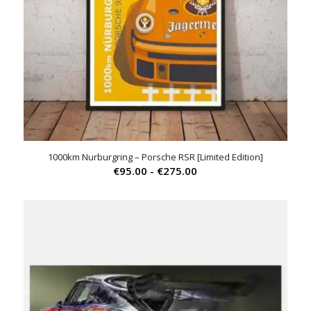
1000km Nurburgring – Porsche RSR [Limited Edition]
Prijsklasse:
€
95.00
-
€
275.00
€95.00
tot
€275.00