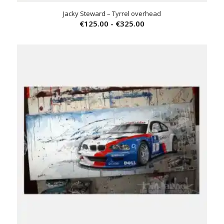
Jacky Steward – Tyrrel overhead
Prijsklasse:
€
125.00
-
€
325.00
€125.00
tot
€325.00