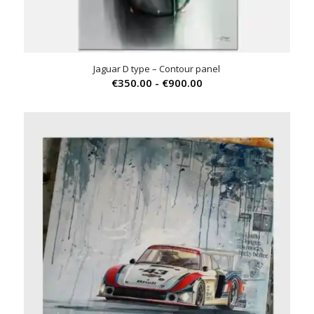
Jaguar D type – Contour panel
Prijsklasse:
€
350.00
-
€
900.00
€350.00
tot
€900.00