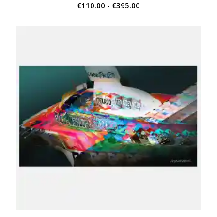
Prijsklasse:
€
110.00
-
€
395.00
€110.00
tot
€395.00