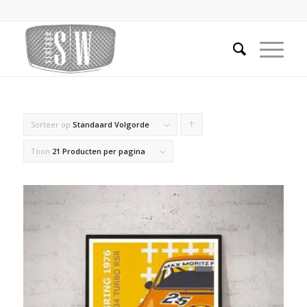
Sorteer op
Standaard Volgorde
Producten
oplopend
Toon
21 Producten per pagina
sorteren