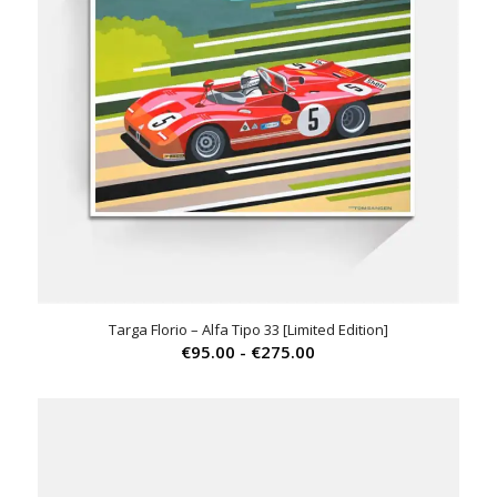
Targa Florio – Alfa Tipo 33 [Limited Edition]
Prijsklasse:
€
95.00
-
€
275.00
€95.00
tot
€275.00