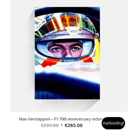
Max Verstappen – F1 70th Anniversary victory
Aanbieding!
Oorspronkelijke
Huidige
€
339.00
€
265.00
prijs
prijs