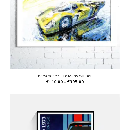
Porsche 956 – Le Mans Winner
Prijsklasse:
€
110.00
-
€
395.00
€110.00
tot
€395.00