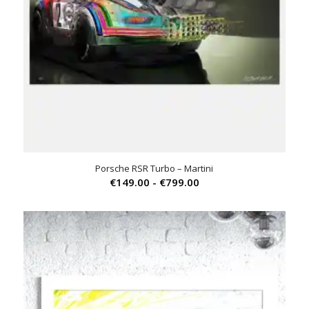
Porsche RSR Turbo – Martini
Prijsklasse:
€
149.00
-
€
799.00
€149.00
tot
€799.00