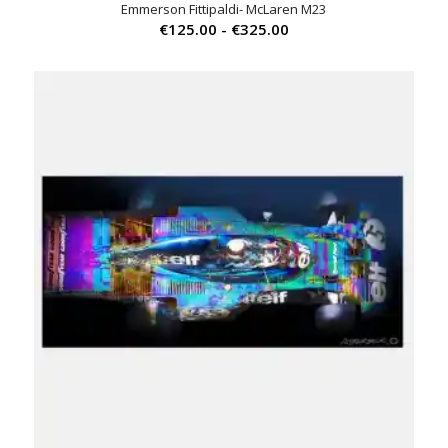
Emmerson Fittipaldi- McLaren M23
Prijsklasse:
€
125.00
-
€
325.00
€125.00
tot
€325.00