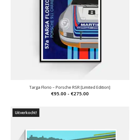
Targa Florio – Porsche RSR [Limited Edition]
Prijsklasse:
€
95.00
-
€
275.00
€95.00
tot
Uitverkocht!
€275.00