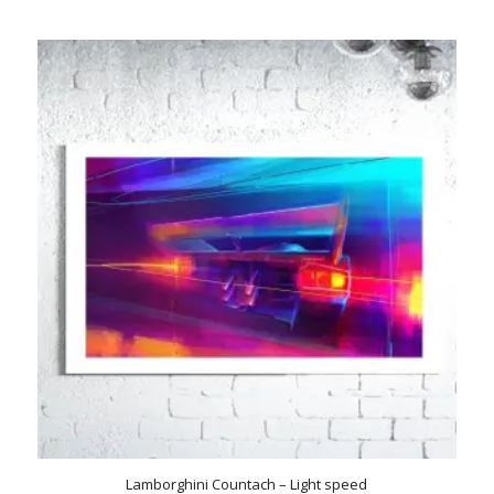
€110.00
tot
€395.00
Lamborghini Countach – Light speed