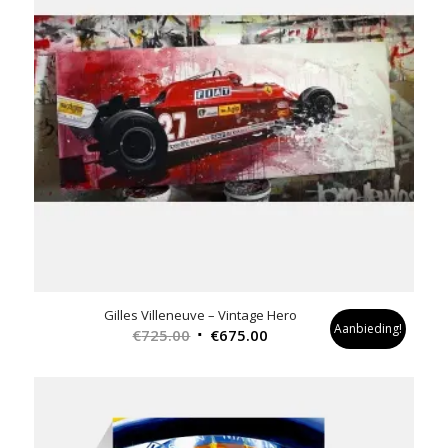
Gilles Villeneuve – Vintage Hero
Aanbieding!
Oorspronkelijke
Huidige
€
725.00
€
675.00
prijs
prijs
was:
is:
€725.00.
€675.00.