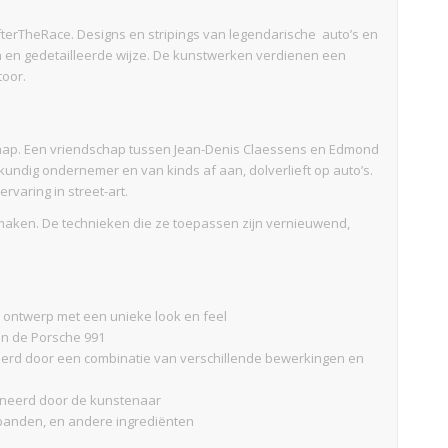
erTheRace. Designs en stripings van legendarische auto’s en
 en gedetailleerde wijze. De kunstwerken verdienen een
oor.
schap. Een vriendschap tussen Jean-Denis Claessens en Edmond
kundig ondernemer en van kinds af aan, dolverlieft op auto’s.
rvaring in street-art.
 maken. De technieken die ze toepassen zijn vernieuwend,
 ontwerp met een unieke look en feel
an de Porsche 991
iseerd door een combinatie van verschillende bewerkingen en
gneerd door de kunstenaar
e banden, en andere ingrediënten