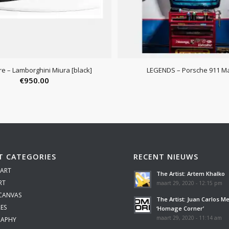
re – Lamborghini Miura [black]
LEGENDS – Porsche 911 Ma
€
950.00
T CATEGORIES
RECENT NIEUWS
 ART
The Artist: Artem Khalko
RT
maart 29, 2020 - 12:15 pm
 CANVAS
The Artist: Juan Carlos M
ES
‘Homage Corner’
maart 29, 2020 - 11:14 am
APHY