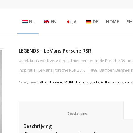
NL
EN
JA
DE
HOME
SH
LEGENDS – LeMans Porsche RSR
Uniek kunstwerk vervaardigd met een originele Porsche 991 m
Inspiratie: LeMans Porsche RSR 2016 | #92 Bamber, Bergmeis
Categorieën:
AfterTheRace
,
SCUPLTURES
Tags:
917
,
GULF
,
lemans
,
Pors
						Beschrijving					
Beschrijving