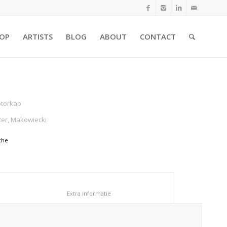
OP
ARTISTS
BLOG
ABOUT
CONTACT
otorkap
ter, Makowiecki
che
						Extra informatie					