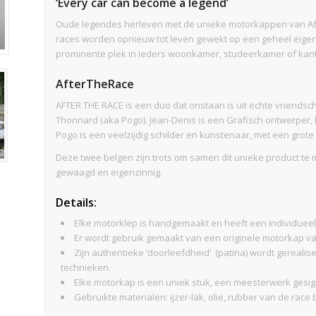
‘Every car can become a legend’
Oude legendes herleven met de unieke motorkappen van Aft
races worden opnieuw tot leven gewekt op een geheel eigen
prominente plek in ieders woonkamer, studeerkamer of kant
AfterTheRace
AFTER THE RACE is een duo dat onstaan is uit echte vriend
Thonnard (aka Pogo). Jean-Denis is een Grafisch ontwerper, 
Pogo is een veelzijdig schilder en kunstenaar, met een grote e
Deze twee belgen zijn trots om samen dit unieke product te
gewaagd en eigenzinnig.
Details:
Elke motorklep is handgemaakt en heeft een individueel
Er wordt gebruik gemaakt van een originele motorkap v
Zijn authentieke ‘doorleefdheid’ (patina) wordt gereal
technieken.
Elke motorkap is een uniek stuk, een meesterwerk gesi
Gebruikte materialen: ijzer-lak, olie, rubber van de rac