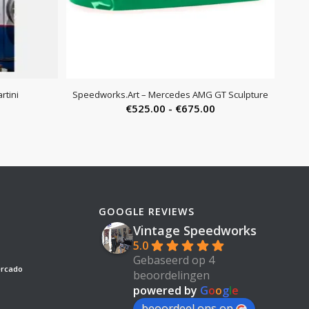
rtini
Speedworks.Art – Mercedes AMG GT Sculpture
Prijsklasse:
€
525.00
-
€
675.00
€525.00
tot
€675.00
GOOGLE REVIEWS
Vintage Speedworks
5.0
Gebaseerd op 4
ercado
beoordelingen
powered by
G
o
o
g
l
e
beoordeel ons op