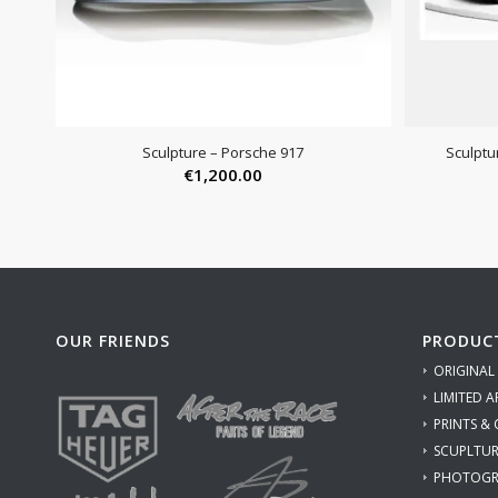
Sculpture – Porsche 917
Sculptu
€
1,200.00
OUR FRIENDS
PRODUC
ORIGINAL
LIMITED A
PRINTS &
SCUPLTUR
PHOTOGR