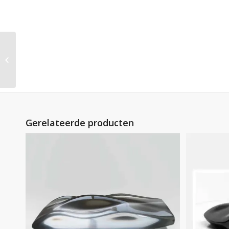
LEGENDS – Porsche
GT1 LeMans Winner
Gerelateerde producten