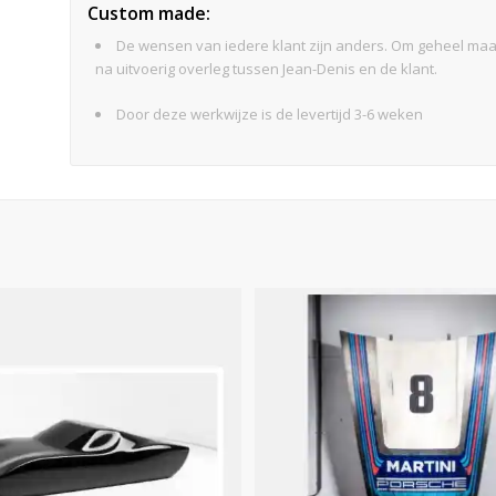
Custom made:
De wensen van iedere klant zijn anders. Om geheel ma
na uitvoerig overleg tussen Jean-Denis en de klant.
Door deze werkwijze is de levertijd 3-6 weken