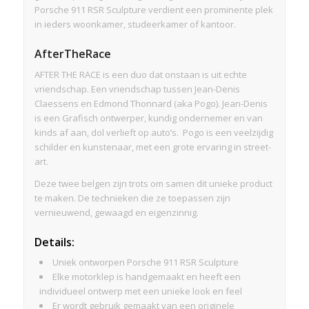
Porsche 911 RSR Sculpture verdient een prominente plek
in ieders woonkamer, studeerkamer of kantoor.
AfterTheRace
AFTER THE RACE is een duo dat onstaan is uit echte
vriendschap. Een vriendschap tussen Jean-Denis
Claessens en Edmond Thonnard (aka Pogo). Jean-Denis
is een Grafisch ontwerper, kundig ondernemer en van
kinds af aan, dol verlieft op auto’s. Pogo is een veelzijdig
schilder en kunstenaar, met een grote ervaring in street-
art.
Deze twee belgen zijn trots om samen dit unieke product
te maken. De technieken die ze toepassen zijn
vernieuwend, gewaagd en eigenzinnig.
Details:
Uniek ontworpen Porsche 911 RSR Sculpture
Elke motorklep is handgemaakt en heeft een
individueel ontwerp met een unieke look en feel
Er wordt gebruik gemaakt van een originele