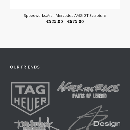
Speedworks.Art – Mercedes AMG GT Sculpture
Prijsklasse:
€
525.00
-
€
675.00
€525.00
tot
€675.00
OUR FRIENDS