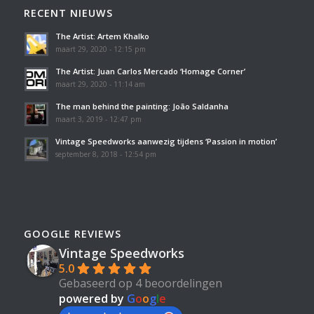
RECENT NIEUWS
The Artist: Artem Khalko
maart 29, 2020 - 12:15 pm
The Artist: Juan Carlos Mercado ‘Homage Corner’
maart 29, 2020 - 11:14 am
The man behind the painting: João Saldanha
maart 3, 2019 - 12:47 pm
Vintage Speedworks aanwezig tijdens ‘Passion in motion’
september 8, 2018 - 12:54 pm
GOOGLE REVIEWS
Vintage Speedworks
5.0
Gebaseerd op 4 beoordelingen
powered by
G
o
o
g
l
e