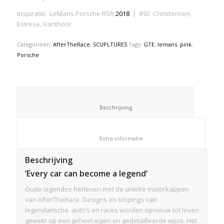
Inspiratie: LeMans Porsche RSR
2018
| #92 Christensen,
Estrese, Vanthoor
Categorieën:
AfterTheRace
,
SCUPLTURES
Tags:
GTE
,
lemans
,
pink
,
Porsche
						Beschrijving					
						Extra informatie					
Beschrijving
‘Every car can become a legend’
Oude legendes herleven met de unieke motorkappen
van AfterTheRace. Designs en stripings van
legendarische auto’s en races worden opnieuw tot leven
gewekt op een geheel eigen en gedetailleerde wijze. Het