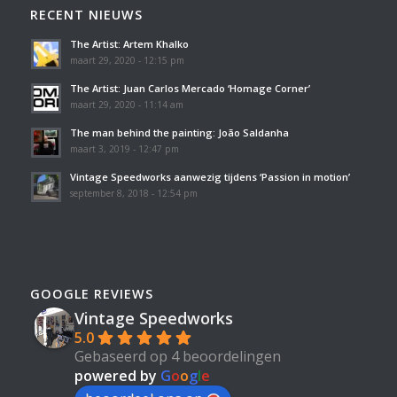
RECENT NIEUWS
The Artist: Artem Khalko
maart 29, 2020 - 12:15 pm
The Artist: Juan Carlos Mercado ‘Homage Corner’
maart 29, 2020 - 11:14 am
The man behind the painting: João Saldanha
maart 3, 2019 - 12:47 pm
Vintage Speedworks aanwezig tijdens ‘Passion in motion’
september 8, 2018 - 12:54 pm
GOOGLE REVIEWS
Vintage Speedworks
5.0
Gebaseerd op 4 beoordelingen
powered by
G
o
o
g
l
e