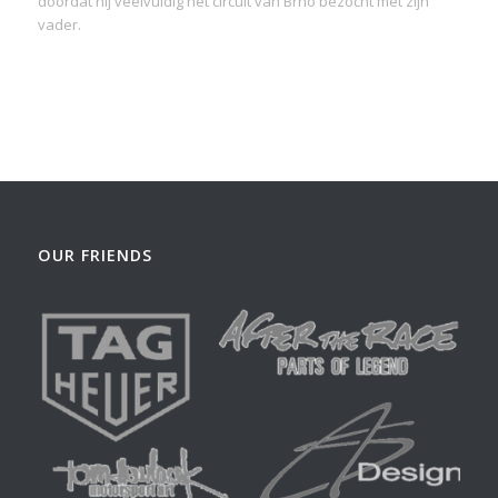
doordat hij veelvuldig het circuit van Brno bezocht met zijn
vader.
OUR FRIENDS