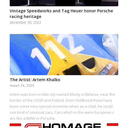
Vintage Speedworks and Tag Heuer honor Porsche
racing heritage
december 30, 2022
The Artist: Artem Khalko
maart 29, 2020
Artem was born in little city named Mosty in Belarus, near the
border of the USSR and Poland. From childhood there have
been some very special moments when as a child, he could
see kind of unusual cars. Cars which in the were European c
ars like a BMW or Porsche.