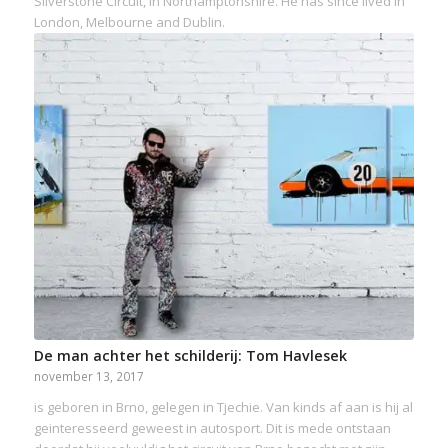
Silverstone Circuit, in Northamptonshire. He has since lived in
London, Melbourne and Dublin.
De man achter het schilderij: Tom Havlesek
november 13, 2017
is geboren in Brno, gelegen in Tjechie. Van kinds af aan is hij al
geinteresseerd geweest in autosport. Dit is mede ontstaan