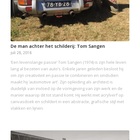
De man achter het schilderij: Tom Sangen
juli 28, 2018
‘Een levenslange passie’ Tom Sangen (1974) is zijn hele leven
lang al bezeten van auto’s. Enkele jaren geleden besloot hij
om zijn creativiteit en passie te combineren en sindsdien
maakt hij ‘automotive art’. Zijn opleiding als architect is
duidelijk van invloed op de vormgeving van zijn werk en de
manier waarop dit tot stand komt. Hij werkt met acrylverf op
canvasdoek en schildert in een abstracte, grafische stijl met
vlakken en lijnen.