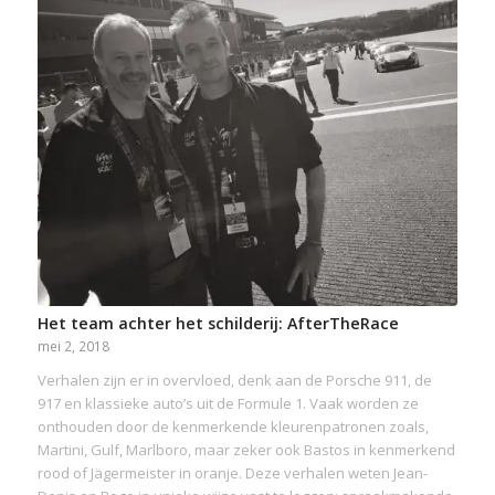
Het team achter het schilderij: AfterTheRace
mei 2, 2018
Verhalen zijn er in overvloed, denk aan de Porsche 911, de
917 en klassieke auto’s uit de Formule 1. Vaak worden ze
onthouden door de kenmerkende kleurenpatronen zoals,
Martini, Gulf, Marlboro, maar zeker ook Bastos in kenmerkend
rood of Jägermeister in oranje. Deze verhalen weten Jean-