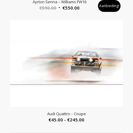
Ayrton Senna – Williams FW16
Aanbieding!
Oorspronkelijke
Huidige
€
590.00
€
550.00
prijs
prijs
was:
is:
€590.00.
€550.00.
Audi Quattro – Coupe
Prijsklasse:
€
45.00
-
€
245.00
€45.00