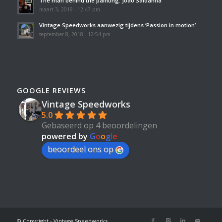
The man behind the painting: João Saldanha
maart 3, 2019 - 12:47 pm
Vintage Speedworks aanwezig tijdens ‘Passion in motion’
september 8, 2018 - 12:54 pm
GOOGLE REVIEWS
Vintage Speedworks
5.0
Gebaseerd op 4 beoordelingen
powered by
G
o
o
g
l
e
beoordeel ons op
© Copyright - Vintage Speedworks