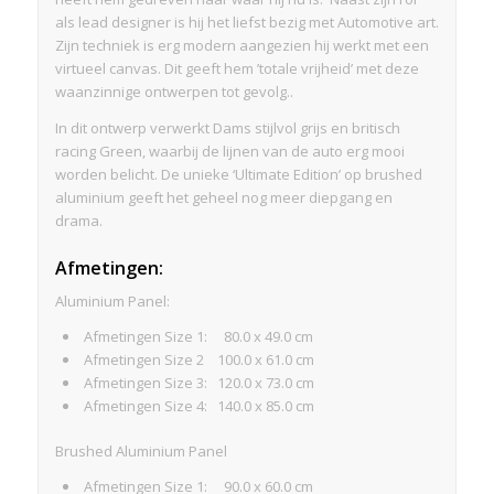
als lead designer is hij het liefst bezig met Automotive art.
Zijn techniek is erg modern aangezien hij werkt met een
virtueel canvas. Dit geeft hem ’totale vrijheid’ met deze
waanzinnige ontwerpen tot gevolg..
In dit ontwerp verwerkt Dams stijlvol grijs en britisch
racing Green, waarbij de lijnen van de auto erg mooi
worden belicht. De unieke ‘Ultimate Edition’ op brushed
aluminium geeft het geheel nog meer diepgang en
drama.
Afmetingen
:
Aluminium Panel:
Afmetingen Size 1: 80.0 x 49.0 cm
Afmetingen Size 2 100.0 x 61.0 cm
Afmetingen Size 3: 120.0 x 73.0 cm
Afmetingen Size 4: 140.0 x 85.0 cm
Brushed Aluminium Panel
Afmetingen Size 1: 90.0 x 60.0 cm