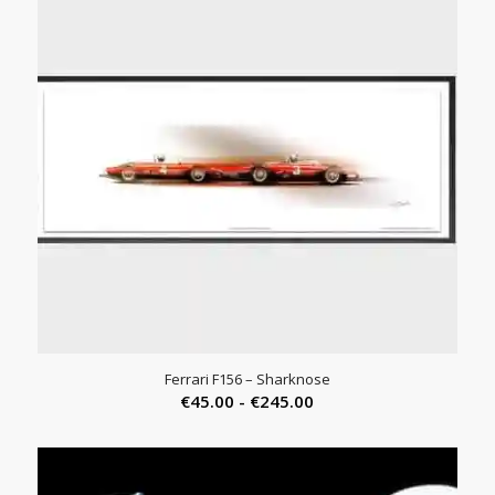
Ferrari F156 – Sharknose
Prijsklasse:
€
45.00
-
€
245.00
€45.00
tot
€245.00