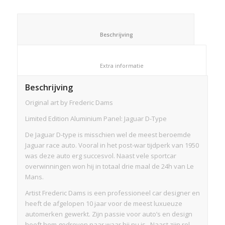
						Beschrijving					
						Extra informatie					
Beschrijving
Original art by Frederic Dams
Limited Edition Aluminium Panel: Jaguar D-Type
De Jaguar D-type is misschien wel de meest beroemde
Jaguar race auto. Vooral in het post-war tijdperk van 1950
was deze auto erg succesvol. Naast vele sportcar
overwinningen won hij in totaal drie maal de 24h van Le
Mans.
Artist Frederic Dams is een professioneel car designer en
heeft de afgelopen 10 jaar voor de meest luxueuze
automerken gewerkt. Zijn passie voor auto’s en design
heeft hem gedreven naar waar hij nu is. Naast zijn rol