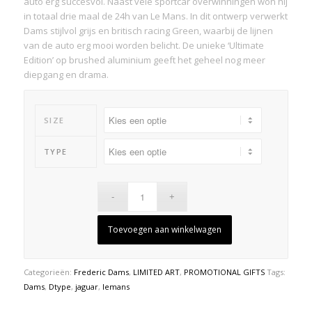
auto erg succesvol. Naast vele sportcar overwinningen won hij
in totaal drie maal de 24h van Le Mans. In dit ontwerp verwerkt
Dams stijlvol grijs en britisch racing Green, waarbij de lijnen
van de auto erg mooi worden belicht. De unieke ‘Ultimate
Edition’ op brushed aluminium geeft het geheel nog meer
diepgang en drama.
SIZE
TYPE
Toevoegen aan winkelwagen
Categorieën:
Frederic Dams
,
LIMITED ART
,
PROMOTIONAL GIFTS
Tags:
Dams
,
Dtype
,
jaguar
,
lemans