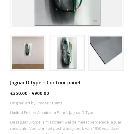
Jaguar D type – Contour panel
Prijsklasse:
€
350.00
-
€
900.00
€350.00
Original art by Frederic Dams
tot
Limited Edition Aluminium Panel: Jaguar D-Type
€900.00
De Jaguar D-type is misschien wel de meest beroemde Jaguar
race auto. Vooral in het post-war tijdperk van 1950 was deze