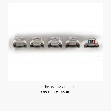
Porsche RS – FIA Group 4
Prijsklasse:
€
45.00
-
€
245.00
€45.00
tot
€245.00