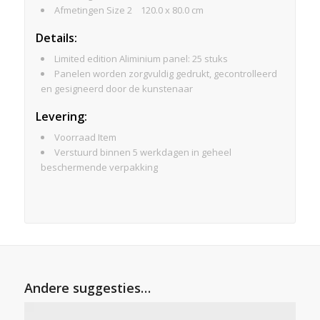
Afmetingen Size 2 120.0 x 80.0 cm
Details:
Limited edition Aliminium panel: 25 stuks
Panelen worden zorgvuldig gedrukt, gecontrolleerd
en gesigneerd door de kunstenaar
Levering:
Voorraad Item
Verstuurd binnen 5 werkdagen in geheel
beschermende verpakking
Andere suggesties…