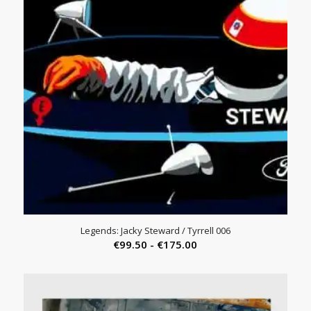
Legends: Jacky Steward / Tyrrell 006
Prijsklasse:
€
99.50
-
€
175.00
€99.50
tot
€175.00