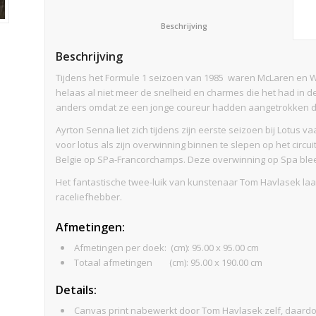
						Beschrijving					
Beschrijving
Tijdens het Formule 1 seizoen van 1985 waren McLaren en Wi
helaas al niet meer de snelheid en charmes die het had in d
anders omdat ze een jonge coureur hadden aangetrokken die
Ayrton Senna liet zich tijdens zijn eerste seizoen bij Lotus v
voor lotus als zijn overwinning binnen te slepen op het circui
Belgie op SPa-Francorchamps. Deze overwinning op Spa bleek z
Het fantastische twee-luik van kunstenaar Tom Havlasek laat 
raceliefhebber.
Afmetingen
:
Afmetingen per doek: (cm): 95.00 x 95.00 cm
Totaal afmetingen (cm): 95.00 x 190.00 cm
Details:
Canvas print nabewerkt door Tom Havlasek zelf, daardo