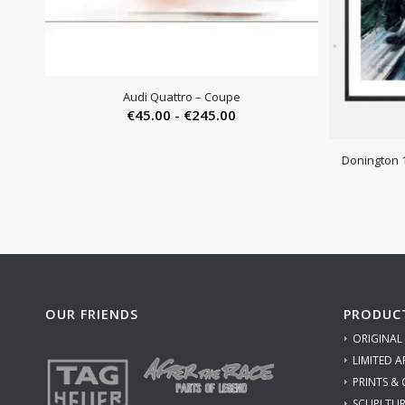
Audi Quattro – Coupe
Prijsklasse:
€
45.00
-
€
245.00
€45.00
tot
Donington 
€245.00
OUR FRIENDS
PRODUC
ORIGINAL
LIMITED A
PRINTS &
SCUPLTUR