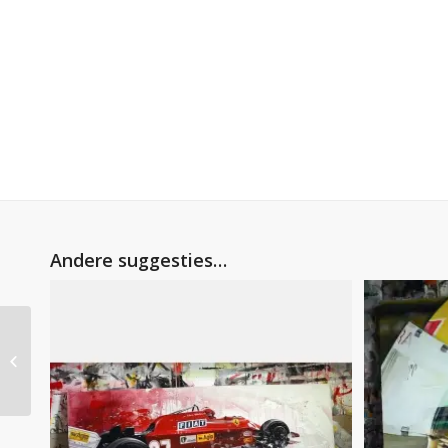
Andere suggesties…
Ayrton Senna –
Williams FW16