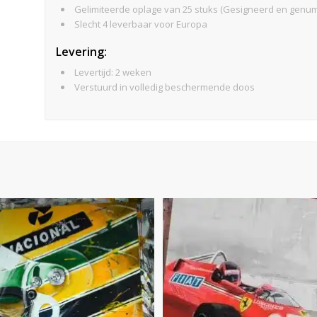
Gelimiteerde oplage van 25 stuks (Gesigneerd en genu
Slecht 4 leverbaar voor Europa
Levering:
Levertijd: 2 weken
Verstuurd in volledig beschermende doos