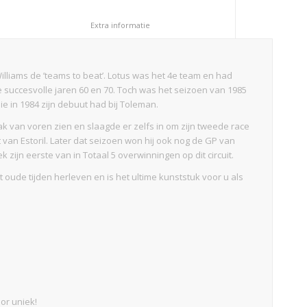
						Extra informatie					
lliams de ’teams to beat’. Lotus was het 4e team en had
e succesvolle jaren 60 en 70. Toch was het seizoen van 1985
 in 1984 zijn debuut had bij Toleman.
aak van voren zien en slaagde er zelfs in om zijn tweede race
t van Estoril. Later dat seizoen won hij ook nog de GP van
ijn eerste van in Totaal 5 overwinningen op dit circuit.
oude tijden herleven en is het ultime kunststuk voor u als
or uniek!