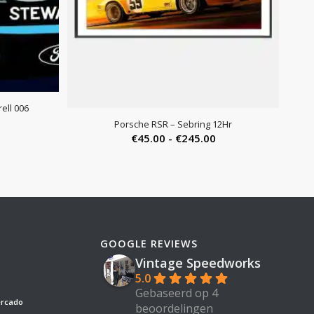
ell 006
rijsklasse:
Porsche RSR – Sebring 12Hr
Prijsklasse:
€99.50
€
45.00
-
€
245.00
€45.00
tot
tot
€175.00
€245.00
GOOGLE REVIEWS
Vintage Speedworks
5.0
Gebaseerd op 4
ercado
beoordelingen