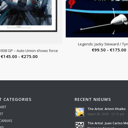
Legends: Jacky Steward / Tyrr
P
€
99.50
-
€
175.00
1938 GP – Auto Union shows force
Prijsklasse:
€
145.00
-
€
275.00
€145.00
tot
€275.00
T CATEGORIES
RECENT NIEUWS
 ART
The Artist: Artem Khalko
RT
maart 29, 2020 - 12:15 pm
 CANVAS
The Artist: Juan Carlos M
ES