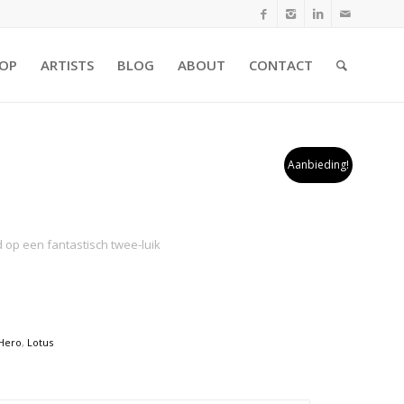
OP
ARTISTS
BLOG
ABOUT
CONTACT
Aanbieding!
d op een fantastisch twee-luik
Hero
,
Lotus