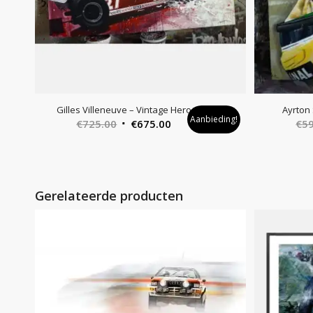
Gilles Villeneuve – Vintage Hero
Ayrton
Aanbieding!
Oorspronkelijke
Huidige
€
725.00
€
675.00
€
5
prijs
prijs
was:
is:
€725.00.
€675.00.
Gerelateerde producten