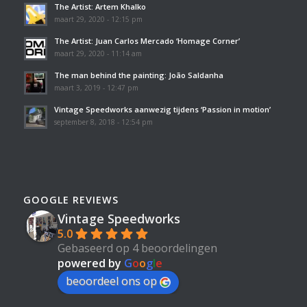
The Artist: Artem Khalko
maart 29, 2020 - 12:15 pm
The Artist: Juan Carlos Mercado ‘Homage Corner’
maart 29, 2020 - 11:14 am
The man behind the painting: João Saldanha
maart 3, 2019 - 12:47 pm
Vintage Speedworks aanwezig tijdens ‘Passion in motion’
september 8, 2018 - 12:54 pm
GOOGLE REVIEWS
Vintage Speedworks
5.0
Gebaseerd op 4 beoordelingen
powered by
G
o
o
g
l
e
beoordeel ons op