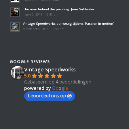
The man behind the painting: João Saldanha
maart 3, 2019 - 12:47 pm
Vintage Speedworks aanwezig tijdens ‘Passion in motion’
september 8, 2018 - 12:54 pm
GOOGLE REVIEWS
Vintage Speedworks
5.0
Gebaseerd op 4 beoordelingen
powered by
G
o
o
g
l
e
beoordeel ons op