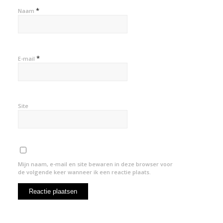
*
Naam
*
E-mail
Site
Mijn naam, e-mail en site bewaren in deze browser voor
de volgende keer wanneer ik een reactie plaats.