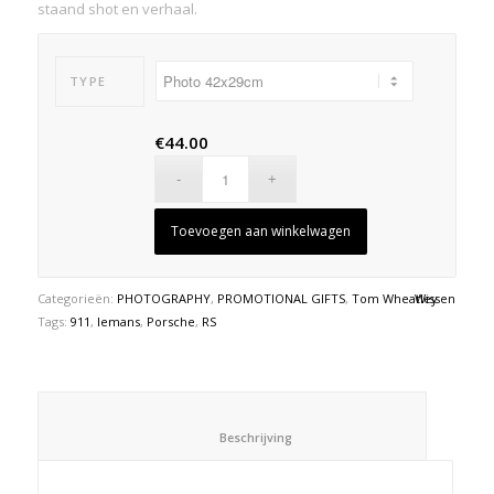
staand shot en verhaal.
TYPE
€
44.00
Toevoegen aan winkelwagen
Categorieën:
PHOTOGRAPHY
,
PROMOTIONAL GIFTS
,
Tom Wheatley
Wissen
Tags:
911
,
lemans
,
Porsche
,
RS
						Beschrijving					