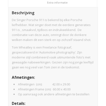
						Extra informatie					
Beschrijving
De Singer Porsche 911 is bekend bij elke Porsche
liefhebber. Wat singer doet met de eerdere generaties
911 is , smaakvol, tijdloos en indrukwekkend. De
combinatie van deze auto, omringt door de donkere
wolken maken dit een sterk en op zichzelf staand shot.
Tom Wheatley is een Freelance fotograaf,
gespecialiseerd in ‘Automotive photography’. Zijn
moderne stijl combineerd vaak uitmuntende foto’s met
gewaagde nabewerkingen. Gezien zijn nog jonge leeftijd
gaan we nog veel van Tom zien in de toekomst.
Afmetingen
:
Afmetingen (cm): 42.00 x 29.00
Afmetingen Frame (cm): 60.00 x 40.00
Op aanvraag ook andere afmetingen te bestellen
Details: