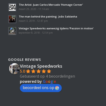
The Artist: Juan Carlos Mercado ‘Homage Corner’
maart 29, 2020 - 11:14 am
The man behind the painting: João Saldanha
maart 3, 2019 - 12:47 pm
Vintage Speedworks aanwezig tijdens ‘Passion in motion’
september 8, 2018 - 12:54 pm
GOOGLE REVIEWS
Vintage Speedworks
5.0
Gebaseerd op 4 beoordelingen
powered by
G
o
o
g
l
e
beoordeel ons op