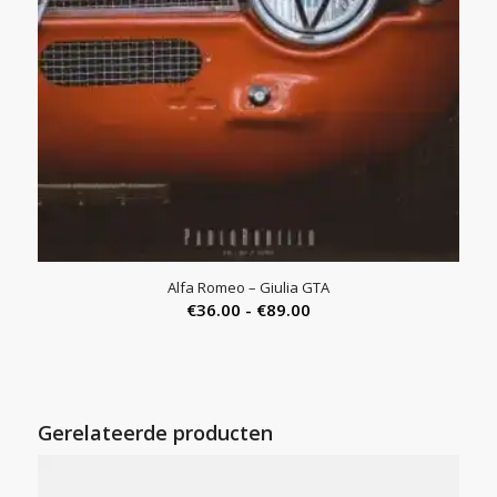
Alfa Romeo – Giulia GTA
Prijsklasse:
€
36.00
-
€
89.00
€36.00
tot
€89.00
Gerelateerde producten