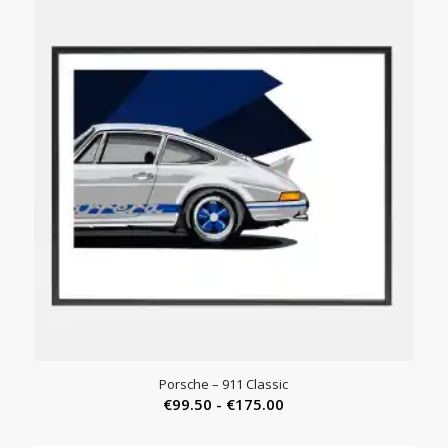
Porsche – 911 Classic
Prijsklasse:
€
99.50
-
€
175.00
€99.50