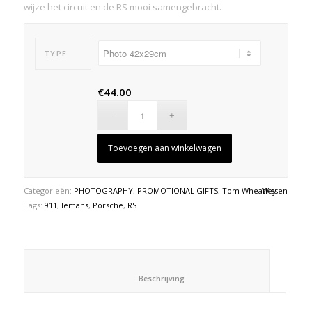
wijze het circuit en de RS mooi samengebracht.
TYPE
€
44.00
Toevoegen aan winkelwagen
Categorieën:
PHOTOGRAPHY
,
PROMOTIONAL GIFTS
,
Tom Wheatley
Wissen
Tags:
911
,
lemans
,
Porsche
,
RS
						Beschrijving					