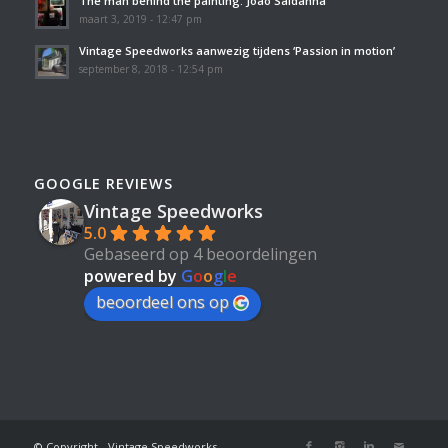
The man behind the painting: João Saldanha
maart 3, 2019 - 12:47 pm
Vintage Speedworks aanwezig tijdens ‘Passion in motion’
september 8, 2018 - 12:54 pm
GOOGLE REVIEWS
Vintage Speedworks
5.0
Gebaseerd op 4 beoordelingen
powered by
G
o
o
g
l
e
beoordeel ons op
© Copyright - Vintage Speedworks