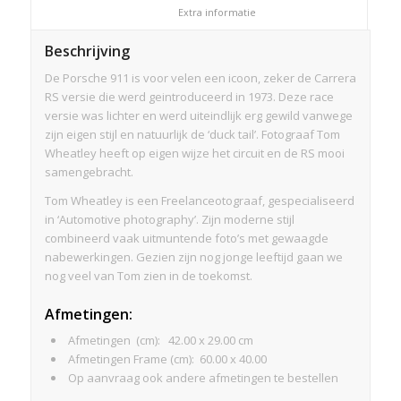
						Extra informatie					
Beschrijving
De Porsche 911 is voor velen een icoon, zeker de Carrera
RS versie die werd geintroduceerd in 1973. Deze race
versie was lichter en werd uiteindlijk erg gewild vanwege
zijn eigen stijl en natuurlijk de ‘duck tail’. Fotograaf Tom
Wheatley heeft op eigen wijze het circuit en de RS mooi
samengebracht.
Tom Wheatley is een Freelanceotograaf, gespecialiseerd
in ‘Automotive photography’. Zijn moderne stijl
combineerd vaak uitmuntende foto’s met gewaagde
nabewerkingen. Gezien zijn nog jonge leeftijd gaan we
nog veel van Tom zien in de toekomst.
Afmetingen
:
Afmetingen (cm): 42.00 x 29.00 cm
Afmetingen Frame (cm): 60.00 x 40.00
Op aanvraag ook andere afmetingen te bestellen