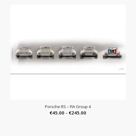
Porsche RS – FIA Group 4
Prijsklasse:
€
45.00
-
€
245.00
€45.00
tot
€245.00