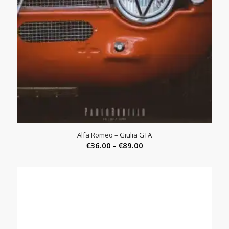
Alfa Romeo – Giulia GTA
Prijsklasse:
€
36.00
-
€
89.00
€36.00
tot
€89.00