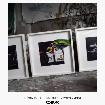
tot
€275.00
Trilogy by Tom Havlasek – Ayrton Senna
€
249.00