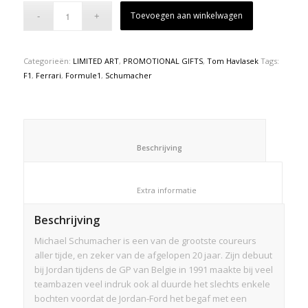
Toevoegen aan winkelwagen
Categorieën:
LIMITED ART
,
PROMOTIONAL GIFTS
,
Tom Havlasek
Tags:
F1
,
Ferrari
,
Formule1
,
Schumacher
						Beschrijving					
						Extra informatie					
Beschrijving
Michael Schumacher is een van de grootste coureurs
aller tijde, en zeker van de afgelopen 20 jaar. Zijn debuut
bij Jordan tijdens de GP van Belgie in 1991 maakte bij veel
teambazen veel indruk ook al duurde het slechts enkele
bochten voordat de Jordan-Ford het begaf met een