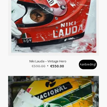
Niki Lauda – Vintage Hero
Aanbieding!
Oorspronkelijke
Huidige
€
590.00
€
550.00
prijs
prijs
was:
is:
€590.00.
€550.00.