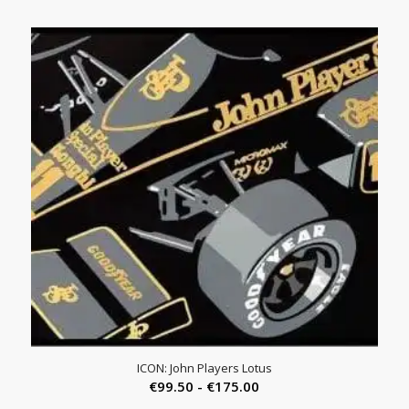
ICON: John Players Lotus
Prijsklasse:
€
99.50
-
€
175.00
€99.50