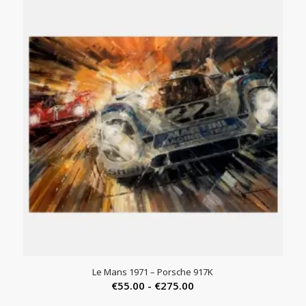
€590.00.
€550.00.
Le Mans 1971 – Porsche 917K
Prijsklasse:
€
55.00
-
€
275.00
€55.00