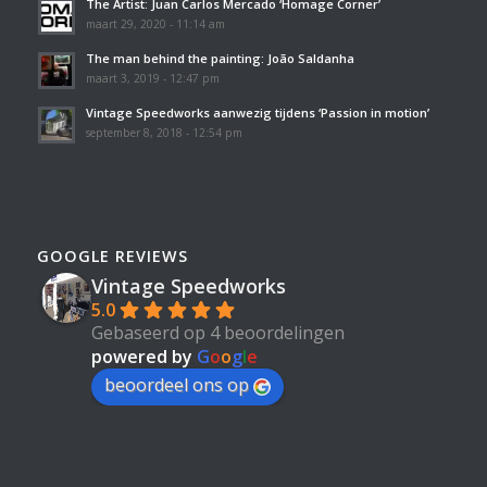
The Artist: Juan Carlos Mercado ‘Homage Corner’
maart 29, 2020 - 11:14 am
The man behind the painting: João Saldanha
maart 3, 2019 - 12:47 pm
Vintage Speedworks aanwezig tijdens ‘Passion in motion’
september 8, 2018 - 12:54 pm
GOOGLE REVIEWS
Vintage Speedworks
5.0
Gebaseerd op 4 beoordelingen
powered by
G
o
o
g
l
e
beoordeel ons op