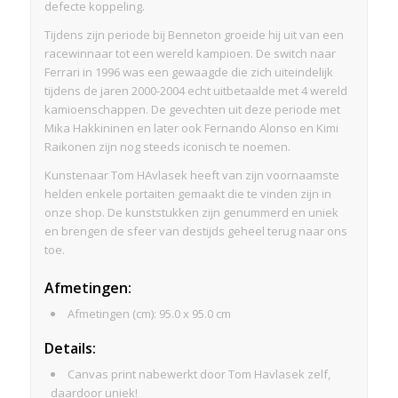
defecte koppeling.
Tijdens zijn periode bij Benneton groeide hij uit van een
racewinnaar tot een wereld kampioen. De switch naar
Ferrari in 1996 was een gewaagde die zich uiteindelijk
tijdens de jaren 2000-2004 echt uitbetaalde met 4 wereld
kamioenschappen. De gevechten uit deze periode met
Mika Hakkininen en later ook Fernando Alonso en Kimi
Raikonen zijn nog steeds iconisch te noemen.
Kunstenaar Tom HAvlasek heeft van zijn voornaamste
helden enkele portaiten gemaakt die te vinden zijn in
onze shop. De kunststukken zijn genummerd en uniek
en brengen de sfeer van destijds geheel terug naar ons
toe.
Afmetingen
:
Afmetingen (cm): 95.0 x 95.0 cm
Details:
Canvas print nabewerkt door Tom Havlasek zelf,
daardoor uniek!