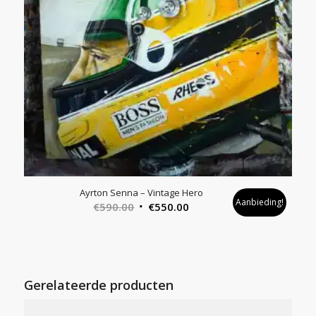
Ayrton Senna – Vintage Hero
Aanbieding!
Oorspronkelijke
Huidige
€
590.00
€
550.00
prijs
prijs
was:
is:
€590.00.
€550.00.
Gerelateerde producten