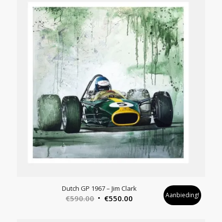
Dutch GP 1967 – Jim Clark
Aanbieding!
Oorspronkelijke
Huidige
€
590.00
€
550.00
prijs
prijs
was:
is: