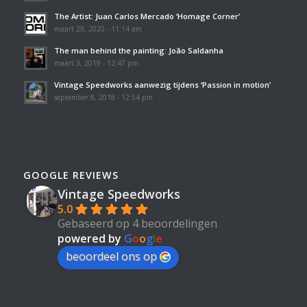
The Artist: Juan Carlos Mercado ‘Homage Corner’
maart 29, 2020 - 11:14 am
The man behind the painting: João Saldanha
maart 3, 2019 - 12:47 pm
Vintage Speedworks aanwezig tijdens ‘Passion in motion’
september 8, 2018 - 12:54 pm
GOOGLE REVIEWS
Vintage Speedworks
5.0
Gebaseerd op 4 beoordelingen
powered by
G
o
o
g
l
e
beoordeel ons op