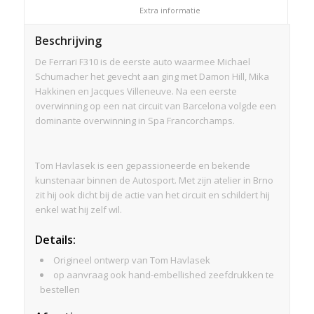
						Extra informatie					
Beschrijving
De Ferrari F310 is de eerste auto waarmee Michael
Schumacher het gevecht aan ging met Damon Hill, Mika
Hakkinen en Jacques Villeneuve. Na een eerste
overwinning op een nat circuit van Barcelona volgde een
dominante overwinning in Spa Francorchamps.
Tom Havlasek is een gepassioneerde en bekende
kunstenaar binnen de Autosport. Met zijn atelier in Brno
zit hij ook dicht bij de actie van het circuit en schildert hij
enkel wat hij zelf wil.
Details:
Origineel ontwerp van Tom Havlasek
op aanvraag ook hand-embellished zeefdrukken te
bestellen