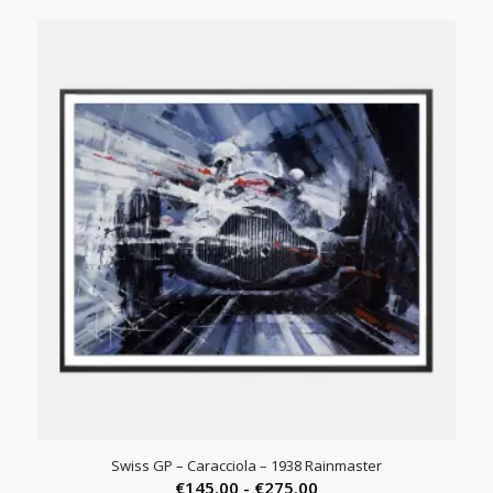
€890.00
tot
€1,290.00
Swiss GP – Caracciola – 1938 Rainmaster
Prijsklasse:
€
145.00
-
€
275.00