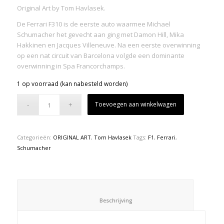
Original Art by Tom Havlasek.
De Ferrari F310 is de eerste auto waarmee Michael
Schumacher het gevecht aan ging met Damon Hill, Mika
Hakkinen en Jacques Villeneuve. Na een eerste overwinning
op een nat circuit van Barcelona volgde een dominante
overwinning in Spa Francorchamps.
1 op voorraad (kan nabesteld worden)
Toevoegen aan winkelwagen
Categorieën:
ORIGINAL ART
,
Tom Havlasek
Tags:
F1
,
Ferrari
,
Schumacher
						Beschrijving					