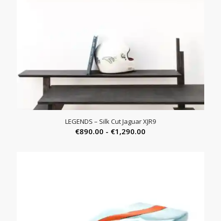
LEGENDS – Silk Cut Jaguar XJR9
Prijsklasse:
€
890.00
-
€
1,290.00
€890.00
tot
€1,290.00