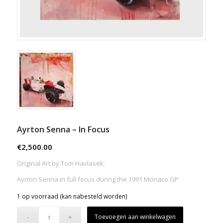
Ayrton Senna – In Focus
€
2,500.00
Original Art by Tom Havlasek.
Ayrton Senna in full focus during the 1991 Monaco GP
1 op voorraad (kan nabesteld worden)
Toevoegen aan winkelwagen