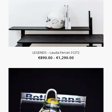
LEGENDS – Lauda Ferrari 312T2
Prijsklasse:
€
890.00
-
€
1,290.00
€890.00
tot
€1,290.00