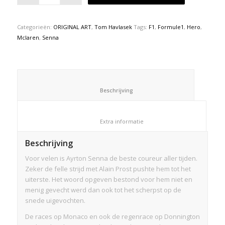
Categorieën:
ORIGINAL ART
,
Tom Havlasek
Tags:
F1
,
Formule1
,
Hero
,
Mclaren
,
Senna
						Beschrijving					
						Extra informatie					
Beschrijving
Voor velen is Ayrton Senna de beste coureur aller tijden.
Zeker de felle strijd met Alain Prost pushte hem tot het
uiterste. Het woord opgeven bestond voor hem niet en
menig gevecht werd dan ook tot het scherpst op de
snede uigevochten.
De races op Monaco en ook de regenrace op Donnington