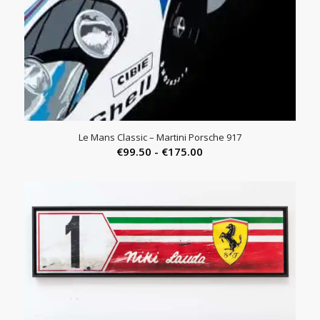
Le Mans Classic – Martini Porsche 917
Prijsklasse:
€
99.50
-
€
175.00
€99.50
tot
€175.00