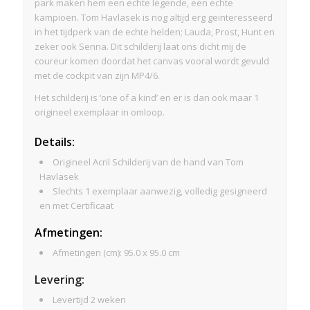
park maken hem een echte legende, een echte
kampioen. Tom Havlasek is nog altijd erg geinteresseerd
in het tijdperk van de echte helden; Lauda, Prost, Hunt en
zeker ook Senna. Dit schilderij laat ons dicht mij de
coureur komen doordat het canvas vooral wordt gevuld
met de cockpit van zijn MP4/6.
Het schilderij is ‘one of a kind’ en er is dan ook maar 1
origineel exemplaar in omloop.
Details:
Origineel Acril Schilderij van de hand van Tom
Havlasek
Slechts 1 exemplaar aanwezig, volledig gesigneerd
en met Certificaat
Afmeti
ngen
:
Afmetingen (cm): 95.0 x 95.0 cm
Levering:
Levertijd 2 weken