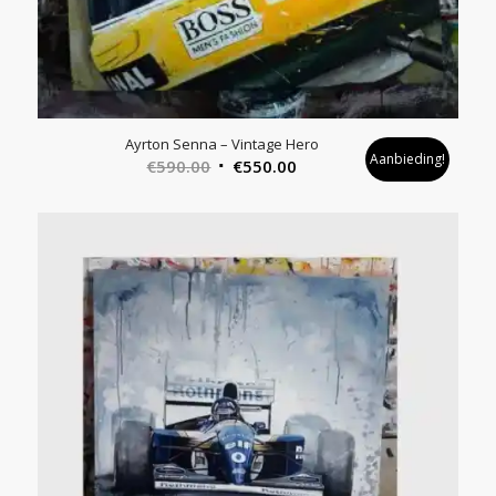
Ayrton Senna – Vintage Hero
Aanbieding!
Oorspronkelijke
Huidige
€
590.00
€
550.00
prijs
prijs
was:
is:
€590.00.
€550.00.