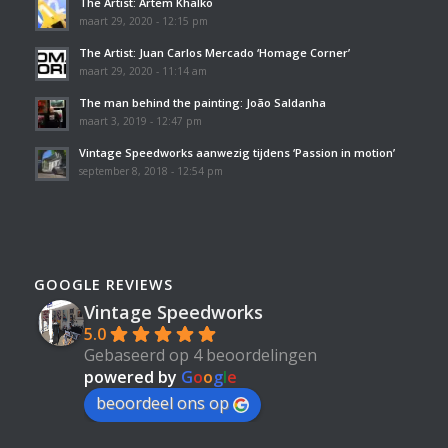
The Artist: Artem Khalko
maart 29, 2020 - 12:15 pm
The Artist: Juan Carlos Mercado ‘Homage Corner’
maart 29, 2020 - 11:14 am
The man behind the painting: João Saldanha
maart 3, 2019 - 12:47 pm
Vintage Speedworks aanwezig tijdens ‘Passion in motion’
september 8, 2018 - 12:54 pm
GOOGLE REVIEWS
Vintage Speedworks
5.0
Gebaseerd op 4 beoordelingen
powered by
G
o
o
g
l
e
beoordeel ons op