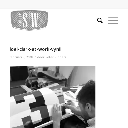
Joel-clark-at-work-vynil
/
februari 8, 2018
door
Peter Ribbers