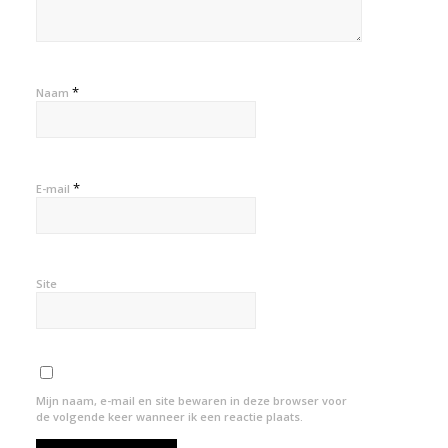
*
Naam
*
E-mail
Site
Mijn naam, e-mail en site bewaren in deze browser voor
de volgende keer wanneer ik een reactie plaats.