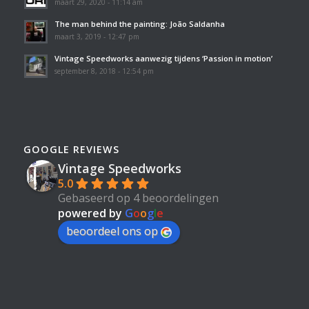
maart 29, 2020 - 11:14 am
The man behind the painting: João Saldanha
maart 3, 2019 - 12:47 pm
Vintage Speedworks aanwezig tijdens ‘Passion in motion’
september 8, 2018 - 12:54 pm
GOOGLE REVIEWS
Vintage Speedworks
5.0
Gebaseerd op 4 beoordelingen
powered by
G
o
o
g
l
e
beoordeel ons op