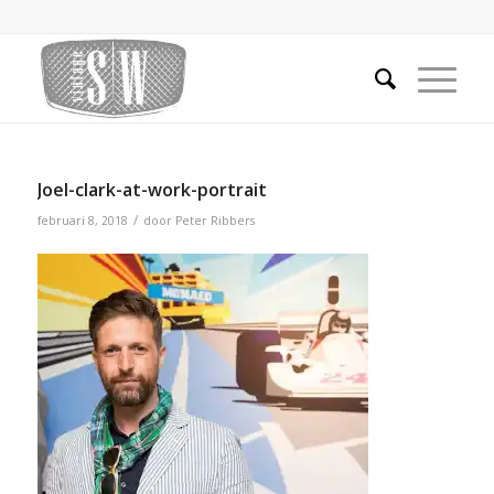
Joel-clark-at-work-portrait
/
februari 8, 2018
door
Peter Ribbers