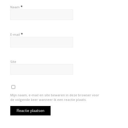
*
Naam
*
E-mail
Site
Mijn naam, e-mail en site bewaren in deze browser voor
de volgende keer wanneer ik een reactie plaats.