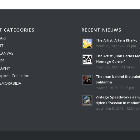
T CATEGORIES
RECENT NIEUWS
 ART
The Artist: Artem Khalko
RT
maart 29, 2020 - 12:15 pm
 CANVAS
The Artist: Juan Carlos M
ES
‘Homage Corner’
maart 29, 2020 - 11:14 am
APHY
appen Collection
The man behind the paint
Saldanha
EMORABILIA
maart 3, 2019 - 12:47 pm
Vintage Speedworks aan
tijdens ‘Passion in motion
september 8, 2018 - 12:54 p