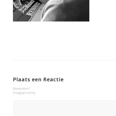
Plaats een Reactie
Meepraten?
Draag gerust bij!