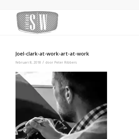
Joel-clark-at-work-art-at-work
/
februari 8, 2018
door
Peter Ribbers