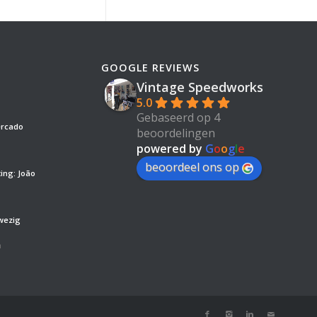
GOOGLE REVIEWS
Vintage Speedworks
5.0
Gebaseerd op 4
ercado
beoordelingen
powered by
G
o
o
g
l
e
beoordeel ons op
ing: João
wezig
’
m