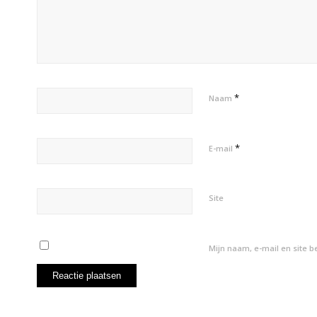
*
Naam
*
E-mail
Site
Mijn naam, e-mail en site 