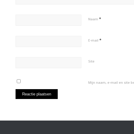
*
Naam
*
E-mail
Site
Mijn naam, e-mail en site 