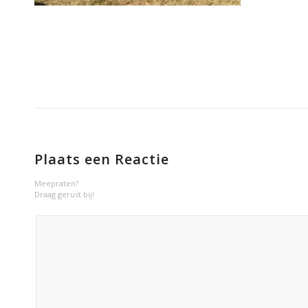
Plaats een Reactie
Meepraten?
Draag gerust bij!