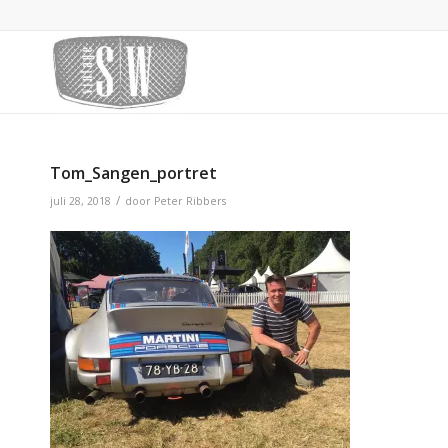
Tom_Sangen_portret
/
juli 28, 2018
door
Peter Ribbers