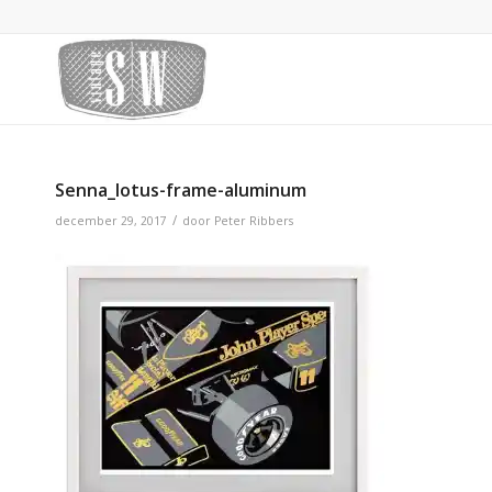
Senna_lotus-frame-aluminum
/
december 29, 2017
door
Peter Ribbers