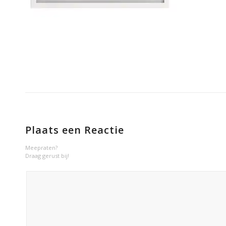
Plaats een Reactie
Meepraten?
Draag gerust bij!