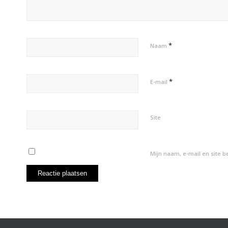
*
Naam
*
E-mail
Site
Mijn naam, e-mail en site 