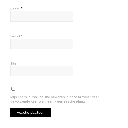
*
Naam
*
E-mail
Site
Mijn naam, e-mail en site bewaren in deze browser voor
de volgende keer wanneer ik een reactie plaats.