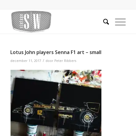
Lotus John players Senna F1 art – small
/
december 11, 2017
door
Peter Ribbers