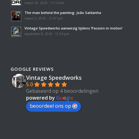
maart 29, 2020 - 11:14 am
The man behind the painting: João Saldanha
maart 3, 2019 - 12:47 pm
Vintage Speedworks aanwezig tijdens ‘Passion in motion’
september 8, 2018 - 12:54 pm
GOOGLE REVIEWS
Vintage Speedworks
5.0
Gebaseerd op 4 beoordelingen
powered by
G
o
o
g
l
e
beoordeel ons op