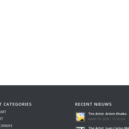
T CATEGORIES
RECENT NIEUWS
 ART
The Artist: Artem Khalko
RT
maart 29, 2020 - 12:15 pm
 CANVAS
The Artist: Juan Carlos M