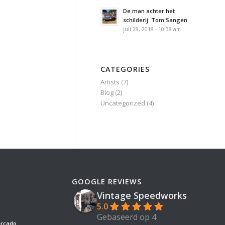
De man achter het
schilderij: Tom Sangen
juli 28, 2018 - 10:38 am
CATEGORIES
Artists
(7)
Blog
(2)
Uncategorized
(4)
GOOGLE REVIEWS
Vintage Speedworks
5.0
Gebaseerd op 4
ercado