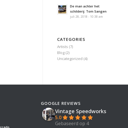
De man achter het
schilderij: Tom Sangen
juli 28, 2018 - 10:38 am
CATEGORIES
Artists
(7)
Blog
(2)
Uncategorized
(4)
GOOGLE REVIEWS
Vintage Speedworks
5.0
Gebaseerd op 4
ercado