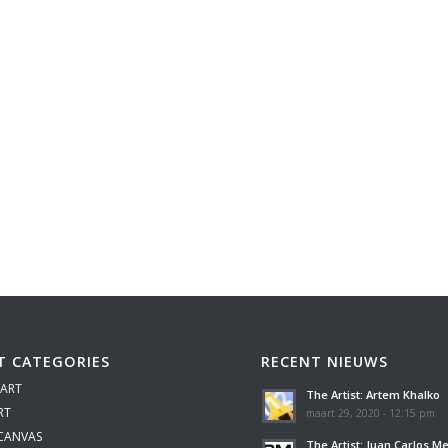
T CATEGORIES
RECENT NIEUWS
 ART
The Artist: Artem Khalko
RT
maart 29, 2020 - 12:15 pm
 CANVAS
The Artist: Juan Carlos M