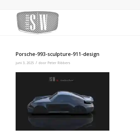
Porsche-993-sculpture-911-design
/
juni 3, 2025
door
Peter Ribbers