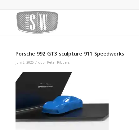
Porsche-992-GT3-sculpture-911-Speedworks
/
juni 3, 2025
door
Peter Ribbers