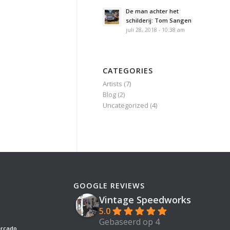
De man achter het
schilderij: Tom Sangen
juli 28, 2018 - 10:38 am
CATEGORIES
Artists
(7)
Blog
(2)
Uncategorized
(4)
GOOGLE REVIEWS
Vintage Speedworks
5.0
Gebaseerd op 4
ercado