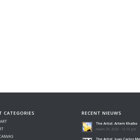
T CATEGORIES
RECENT NIEUWS
 ART
The Artist: Artem Khalko
RT
maart 29, 2020 - 12:15 pm
 CANVAS
The Artist: Juan Carlos M