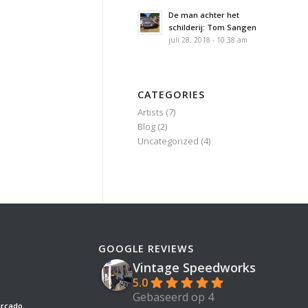
De man achter het
schilderij: Tom Sangen
juli 28, 2018 - 10:38 am
CATEGORIES
Artists
(7)
Blog
(2)
Uncategorized
(4)
GOOGLE REVIEWS
Vintage Speedworks
5.0
Gebaseerd op 4
ercado