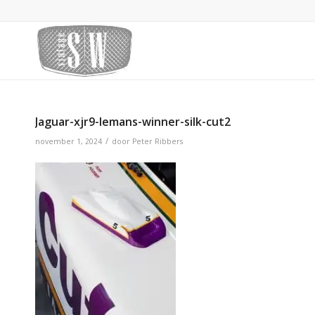
Jaguar-xjr9-lemans-winner-silk-cut2
/
november 1, 2024
door
Peter Ribbers