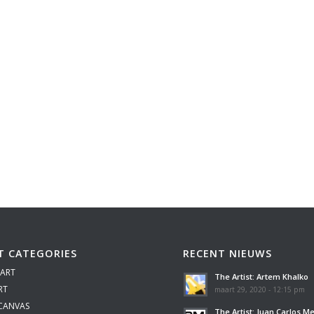
T CATEGORIES
RECENT NIEUWS
 ART
The Artist: Artem Khalko
RT
maart 29, 2020 - 12:15 pm
 CANVAS
The Artist: Juan Carlos M