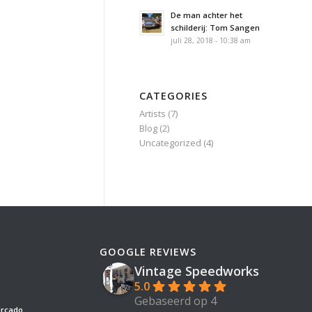
De man achter het
schilderij: Tom Sangen
juli 28, 2018 - 10:38 am
CATEGORIES
Artists
(7)
Blog
(2)
Uncategorized
(4)
GOOGLE REVIEWS
Vintage Speedworks
5.0
Gebaseerd op 4
ercado