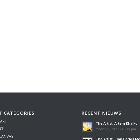
T CATEGORIES
RECENT NIEUWS
 ART
The Artist: Artem Khalko
RT
maart 29, 2020 - 12:15 pm
 CANVAS
The Artist: Juan Carlos M