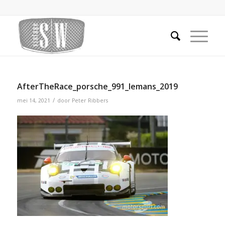
AfterTheRace_porsche_991_lemans_2019
/
mei 14, 2021
door
Peter Ribbers