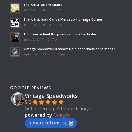
The Artist: Artem Khalko
maart 29, 2020 - 12:15 pm
The Artist: Juan Carlos Mercado ‘Homage Corner’
maart 29, 2020 - 11:14 am
The man behind the painting: João Saldanha
maart 3, 2019 - 12:47 pm
Vintage Speedworks aanwezig tijdens ‘Passion in motion’
september 8, 2018 - 12:54 pm
GOOGLE REVIEWS
Vintage Speedworks
5.0
Gebaseerd op 4 beoordelingen
powered by
G
o
o
g
l
e
beoordeel ons op