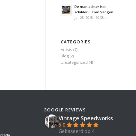
De man achter het
schilderij: Tom Sangen
juli 28, 2018 - 10:38 am
CATEGORIES
Artists
(7)
Blog
(2)
Uncategorized
(4)
GOOGLE REVIEWS
Vintage Speedworks
5.0
Gebaseerd op 4
ercado