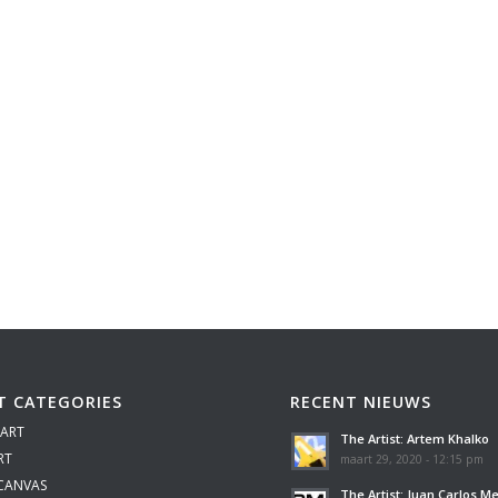
T CATEGORIES
RECENT NIEUWS
 ART
The Artist: Artem Khalko
RT
maart 29, 2020 - 12:15 pm
 CANVAS
The Artist: Juan Carlos M