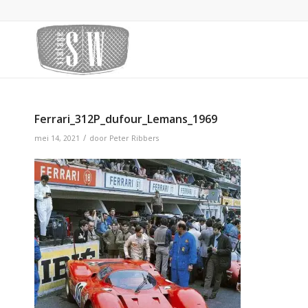
Ferrari_312P_dufour_Lemans_1969
/
mei 14, 2021
door
Peter Ribbers