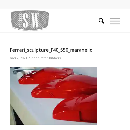
Ferrari_sculpture_F40_550_maranello
/
mei 7, 2021
door
Peter Ribbers