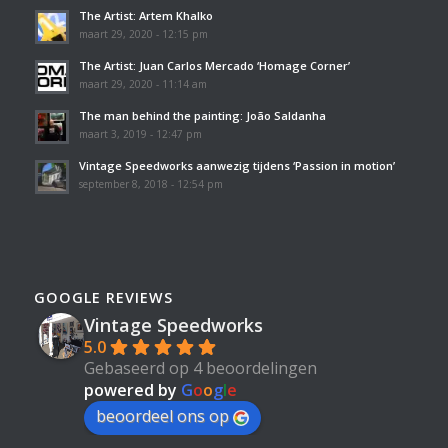
The Artist: Artem Khalko
maart 29, 2020 - 12:15 pm
The Artist: Juan Carlos Mercado ‘Homage Corner’
maart 29, 2020 - 11:14 am
The man behind the painting: João Saldanha
maart 3, 2019 - 12:47 pm
Vintage Speedworks aanwezig tijdens ‘Passion in motion’
september 8, 2018 - 12:54 pm
GOOGLE REVIEWS
Vintage Speedworks
5.0
Gebaseerd op 4 beoordelingen
powered by
G
o
o
g
l
e
beoordeel ons op