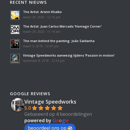
RECENT NIEUWS
The Artist: Artem Khalko
maart 29, 2020 - 12:15 pm
The Artist: Juan Carlos Mercado ‘Homage Corner’
maart 29, 2020 - 11:14 am
The man behind the painting: João Saldanha
maart 3, 2019 - 12:47 pm
Vintage Speedworks aanwezig tijdens ‘Passion in motion’
september 8, 2018 - 12:54 pm
GOOGLE REVIEWS
Vintage Speedworks
5.0
Gebaseerd op 4 beoordelingen
powered by
G
o
o
g
l
e
beoordeel ons op