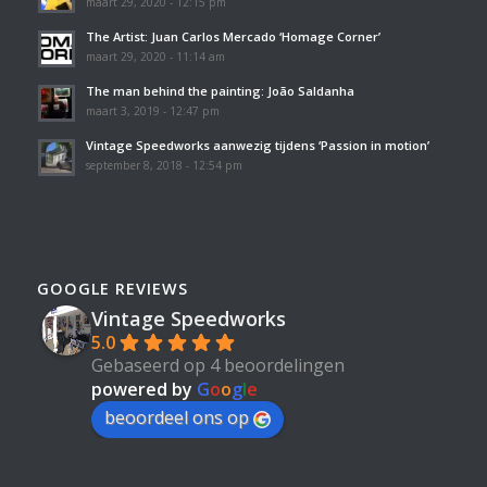
maart 29, 2020 - 12:15 pm
The Artist: Juan Carlos Mercado ‘Homage Corner’
maart 29, 2020 - 11:14 am
The man behind the painting: João Saldanha
maart 3, 2019 - 12:47 pm
Vintage Speedworks aanwezig tijdens ‘Passion in motion’
september 8, 2018 - 12:54 pm
GOOGLE REVIEWS
Vintage Speedworks
5.0
Gebaseerd op 4 beoordelingen
powered by
G
o
o
g
l
e
beoordeel ons op