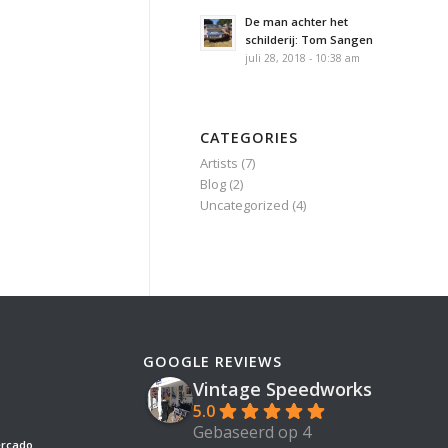
De man achter het
schilderij: Tom Sangen
juli 28, 2018 - 10:38 am
CATEGORIES
Artists
(7)
Blog
(2)
Uncategorized
(4)
GOOGLE REVIEWS
Vintage Speedworks
5.0
Gebaseerd op 4
ercado