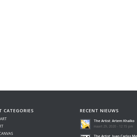
T CATEGORIES
RECENT NIEUWS
 ART
The Artist: Artem Khalko
RT
maart 29, 2020 - 12:15 pm
 CANVAS
The Artist: Juan Carlos M