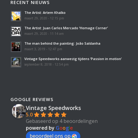
RECENT NIEUWS
The Artist: Artem Khalko
maart 29, 2020 - 12:15 pm
The Artist: Juan Carlos Mercado ‘Homage Corner’
maart 29, 2020 - 11:14 am
The man behind the painting: João Saldanha
maart 3, 2019 - 12:47 pm
Vintage Speedworks aanwezig tijdens ‘Passion in motion’
september 8, 2018 - 12:54 pm
GOOGLE REVIEWS
Vintage Speedworks
5.0
Gebaseerd op 4 beoordelingen
powered by
G
o
o
g
l
e
beoordeel ons op