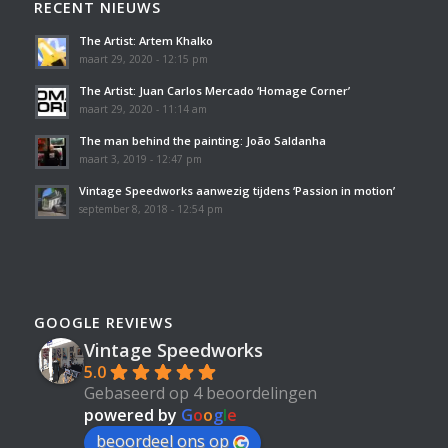
RECENT NIEUWS
The Artist: Artem Khalko
maart 29, 2020 - 12:15 pm
The Artist: Juan Carlos Mercado ‘Homage Corner’
maart 29, 2020 - 11:14 am
The man behind the painting: João Saldanha
maart 3, 2019 - 12:47 pm
Vintage Speedworks aanwezig tijdens ‘Passion in motion’
september 8, 2018 - 12:54 pm
GOOGLE REVIEWS
Vintage Speedworks
5.0
Gebaseerd op 4 beoordelingen
powered by
G
o
o
g
l
e
beoordeel ons op