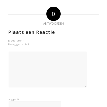
0
ANTWOORDEN
Plaats een Reactie
Meepraten?
Draag gerust bij!
*
Naam