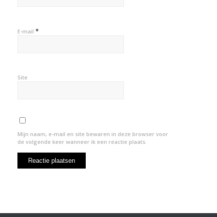
*
E-mail
Site
Mijn naam, e-mail en site bewaren in deze browser voor
de volgende keer wanneer ik een reactie plaats.