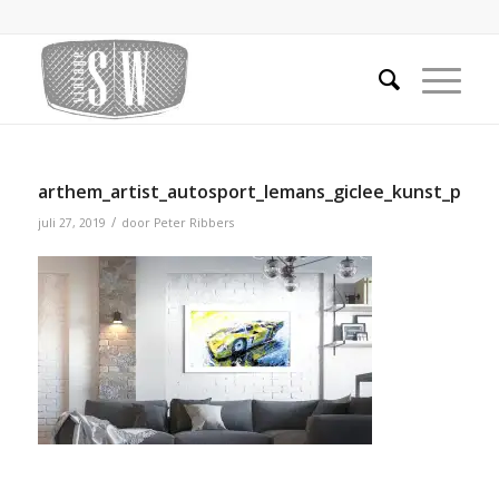
arthem_artist_autosport_lemans_giclee_kunst_pors
/
juli 27, 2019
door
Peter Ribbers