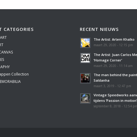
T CATEGORIES
RECENT NIEUWS
 ART
The Artist: Artem Khalko
RT
maart 29, 2020 - 12:15 pm
 CANVAS
The Artist: Juan Carlos M
ES
‘Homage Corner’
maart 29, 2020 - 11:14 am
APHY
appen Collection
The man behind the paint
Saldanha
EMORABILIA
maart 3, 2019 - 12:47 pm
Vintage Speedworks aan
tijdens ‘Passion in motion
september 8, 2018 - 12:54 p