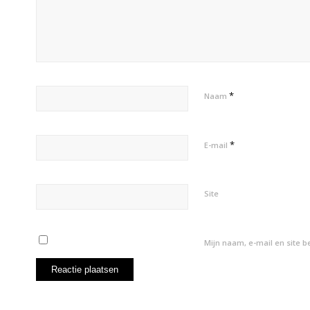
*
Naam
*
E-mail
Site
Mijn naam, e-mail en site 