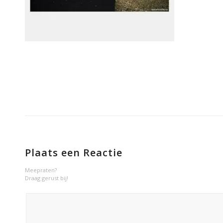
Plaats een Reactie
Meepraten?
Draag gerust bij!