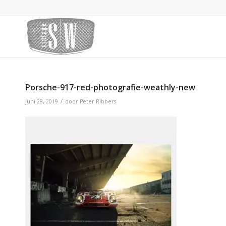
Porsche-917-red-photografie-weathly-new
/
juni 28, 2019
door
Peter Ribbers