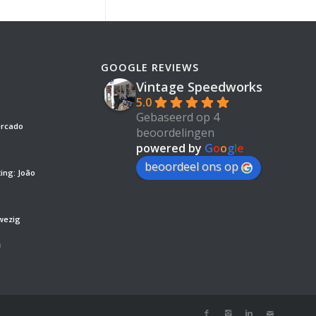
GOOGLE REVIEWS
Vintage Speedworks
5.0
Gebaseerd op 4
ercado
beoordelingen
powered by
G
o
o
g
l
e
beoordeel ons op
ing: João
wezig
’
m