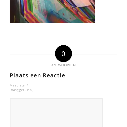
0
ANTWOORDEN
Plaats een Reactie
Meepraten?
Draag gerust bij!