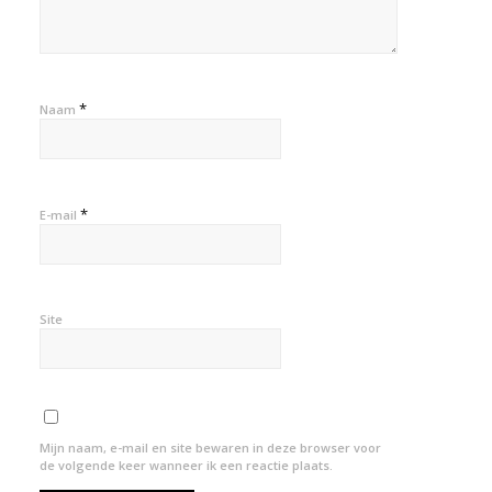
*
Naam
*
E-mail
Site
Mijn naam, e-mail en site bewaren in deze browser voor
de volgende keer wanneer ik een reactie plaats.