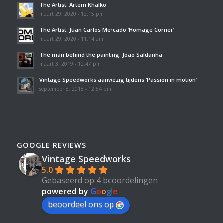
The Artist: Artem Khalko
maart 29, 2020 - 12:15 pm
The Artist: Juan Carlos Mercado ‘Homage Corner’
maart 29, 2020 - 11:14 am
The man behind the painting: João Saldanha
maart 3, 2019 - 12:47 pm
Vintage Speedworks aanwezig tijdens ‘Passion in motion’
september 8, 2018 - 12:54 pm
GOOGLE REVIEWS
Vintage Speedworks
5.0
Gebaseerd op 4 beoordelingen
powered by
G
o
o
g
l
e
beoordeel ons op