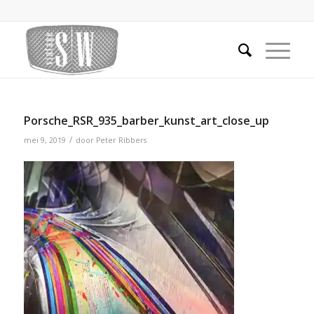
Porsche_RSR_935_barber_kunst_art_close_up
/
mei 9, 2019
door
Peter Ribbers