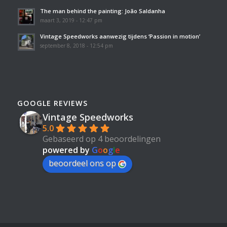
The man behind the painting: João Saldanha
maart 3, 2019 - 12:47 pm
Vintage Speedworks aanwezig tijdens ‘Passion in motion’
september 8, 2018 - 12:54 pm
GOOGLE REVIEWS
Vintage Speedworks
5.0
Gebaseerd op 4 beoordelingen
powered by
G
o
o
g
l
e
beoordeel ons op