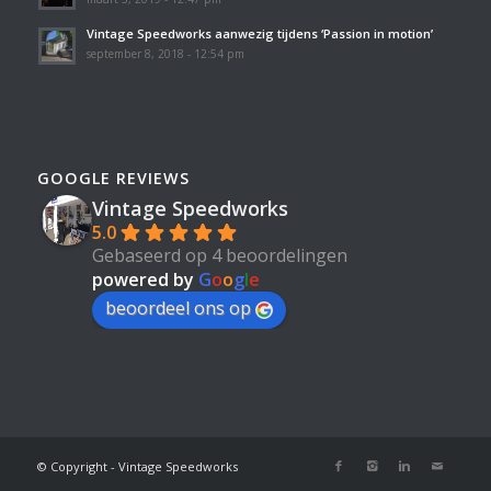
Vintage Speedworks aanwezig tijdens ‘Passion in motion’
september 8, 2018 - 12:54 pm
GOOGLE REVIEWS
Vintage Speedworks
5.0
Gebaseerd op 4 beoordelingen
powered by
G
o
o
g
l
e
beoordeel ons op
© Copyright - Vintage Speedworks