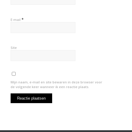
*
E-mail
Site
Mijn naam, e-mail en site bewaren in deze browser voor
de volgende keer wanneer ik een reactie plaats.