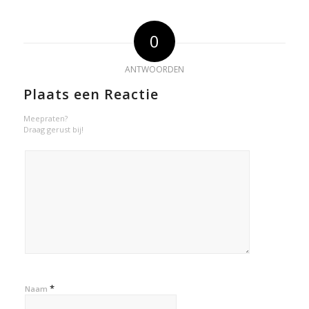
0
ANTWOORDEN
Plaats een Reactie
Meepraten?
Draag gerust bij!
*
Naam