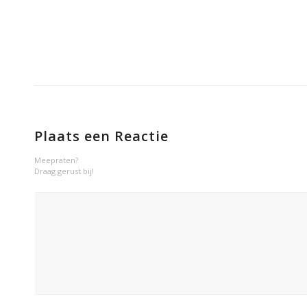
Plaats een Reactie
Meepraten?
Draag gerust bij!