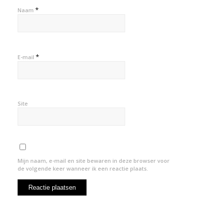
*
Naam
*
E-mail
Site
Mijn naam, e-mail en site bewaren in deze browser voor
de volgende keer wanneer ik een reactie plaats.