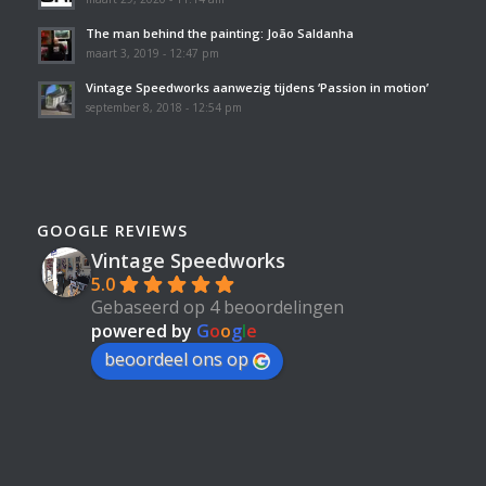
The man behind the painting: João Saldanha
maart 3, 2019 - 12:47 pm
Vintage Speedworks aanwezig tijdens ‘Passion in motion’
september 8, 2018 - 12:54 pm
GOOGLE REVIEWS
Vintage Speedworks
5.0
Gebaseerd op 4 beoordelingen
powered by
G
o
o
g
l
e
beoordeel ons op