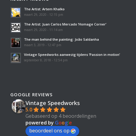
The Artist: Artem Khalko
maart 29, 2020 - 12:15 pm
The Artist: Juan Carlos Mercado ‘Homage Corner’
maart 29, 2020 - 11:14 am
The man behind the painting: João Saldanha
maart 3, 2019 - 12:47 pm
Vintage Speedworks aanwezig tijdens ‘Passion in motion’
september 8, 2018 - 12:54 pm
GOOGLE REVIEWS
Vintage Speedworks
5.0
Gebaseerd op 4 beoordelingen
powered by
G
o
o
g
l
e
beoordeel ons op