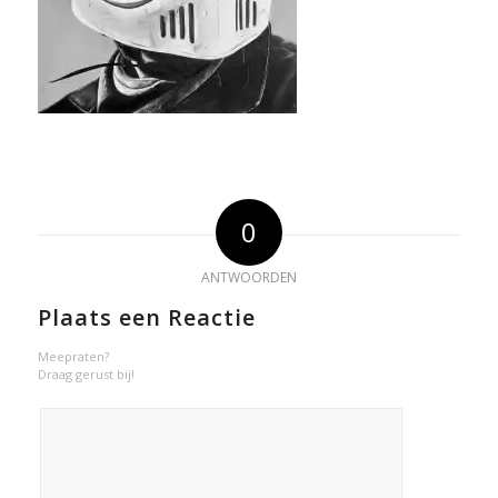
0
ANTWOORDEN
Plaats een Reactie
Meepraten?
Draag gerust bij!