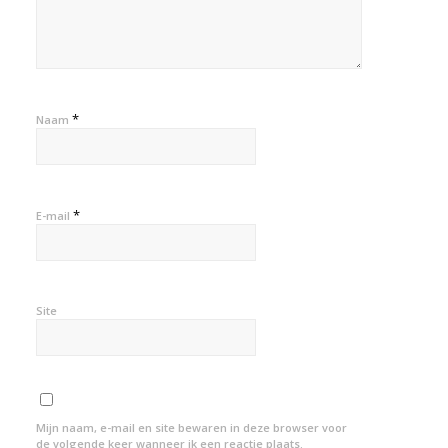
*
Naam
*
E-mail
Site
Mijn naam, e-mail en site bewaren in deze browser voor
de volgende keer wanneer ik een reactie plaats.