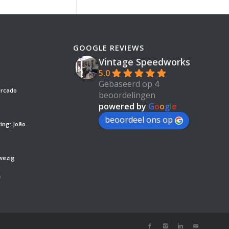
GOOGLE REVIEWS
Vintage Speedworks
5.0
Gebaseerd op 4
ercado
beoordelingen
powered by
G
o
o
g
l
e
beoordeel ons op
ing: João
wezig
’
m