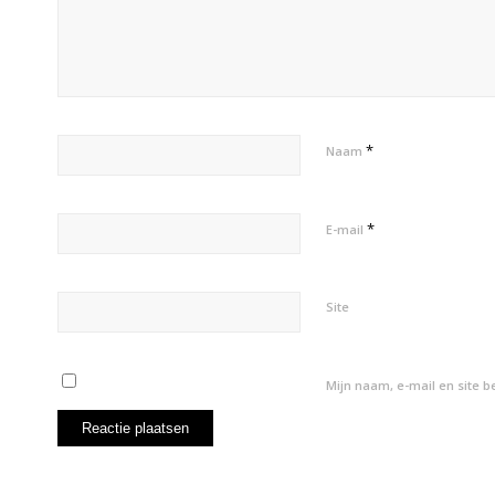
*
Naam
*
E-mail
Site
Mijn naam, e-mail en site 