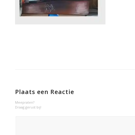
Plaats een Reactie
Meepraten?
Draag gerust bij!