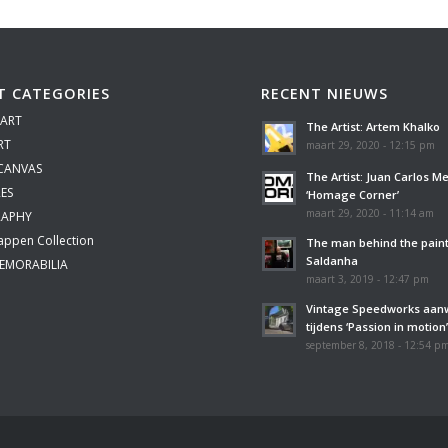
T CATEGORIES
RECENT NIEUWS
 ART
The Artist: Artem Khalko
RT
maart 29, 2020 - 12:15 pm
 CANVAS
The Artist: Juan Carlos M
ES
‘Homage Corner’
maart 29, 2020 - 11:14 am
APHY
appen Collection
The man behind the paint
Saldanha
EMORABILIA
maart 3, 2019 - 12:47 pm
Vintage Speedworks aan
tijdens ‘Passion in motion
september 8, 2018 - 12:54 p