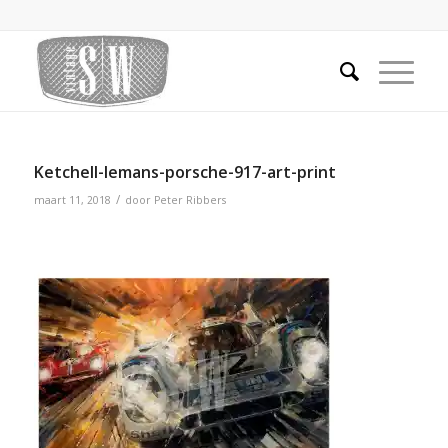
Ketchell-lemans-porsche-917-art-print
/
maart 11, 2018
door
Peter Ribbers