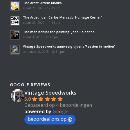
The Artist: Artem Khalko
maart 29, 2020 - 12:15 pm
The Artist: Juan Carlos Mercado ‘Homage Corner’
maart 29, 2020 - 11:14 am
The man behind the painting: João Saldanha
maart 3, 2019 - 12:47 pm
Vintage Speedworks aanwezig tijdens ‘Passion in motion’
september 8, 2018 - 12:54 pm
GOOGLE REVIEWS
Vintage Speedworks
5.0
Gebaseerd op 4 beoordelingen
powered by
G
o
o
g
l
e
beoordeel ons op