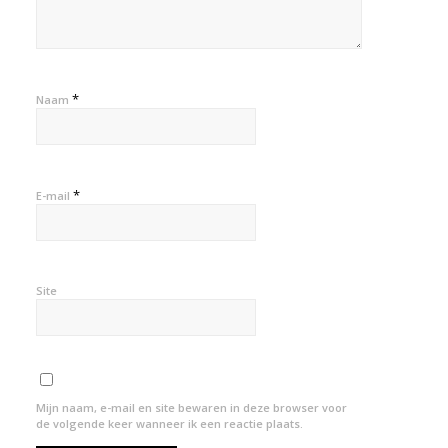
*
Naam
*
E-mail
Site
Mijn naam, e-mail en site bewaren in deze browser voor
de volgende keer wanneer ik een reactie plaats.