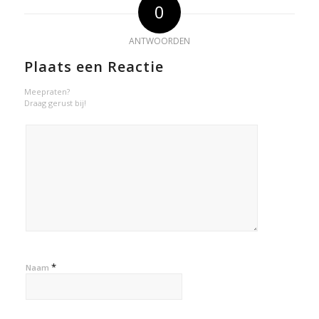
0
ANTWOORDEN
Plaats een Reactie
Meepraten?
Draag gerust bij!
*
Naam