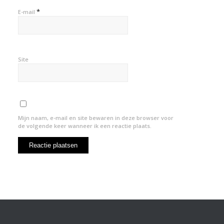
*
E-mail
Site
Mijn naam, e-mail en site bewaren in deze browser voor
de volgende keer wanneer ik een reactie plaats.