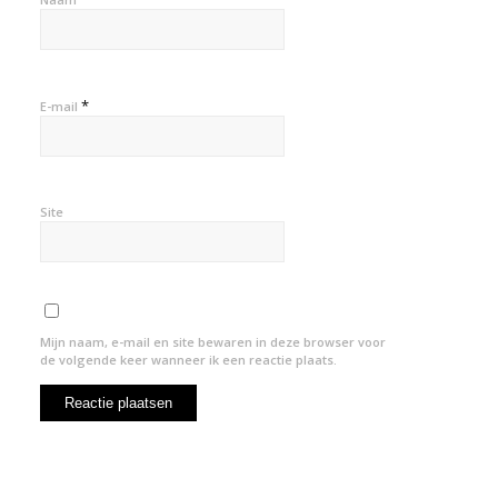
*
E-mail
Site
Mijn naam, e-mail en site bewaren in deze browser voor
de volgende keer wanneer ik een reactie plaats.