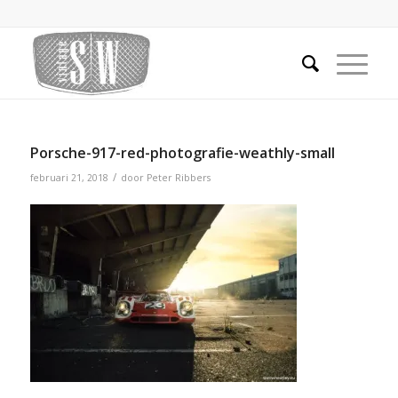
Porsche-917-red-photografie-weathly-small
/
februari 21, 2018
door
Peter Ribbers