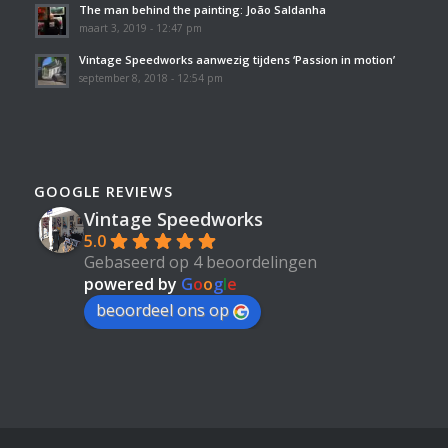
The man behind the painting: João Saldanha
maart 3, 2019 - 12:47 pm
Vintage Speedworks aanwezig tijdens ‘Passion in motion’
september 8, 2018 - 12:54 pm
GOOGLE REVIEWS
Vintage Speedworks
5.0
Gebaseerd op 4 beoordelingen
powered by
G
o
o
g
l
e
beoordeel ons op