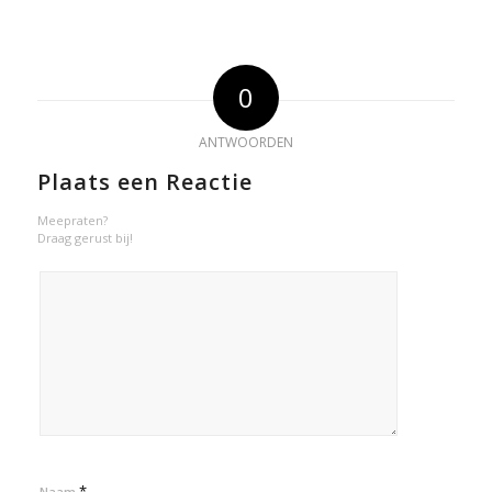
0
ANTWOORDEN
Plaats een Reactie
Meepraten?
Draag gerust bij!
*
Naam