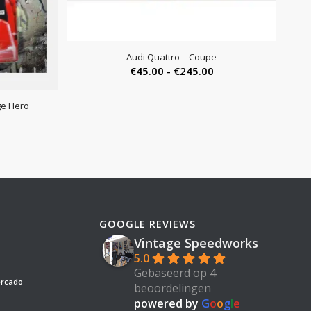
Audi Quattro – Coupe
Prijsklasse:
€
45.00
-
€
245.00
€45.00
tot
ge Hero
€245.00
GOOGLE REVIEWS
Vintage Speedworks
5.0
Gebaseerd op 4
ercado
beoordelingen
powered by
G
o
o
g
l
e