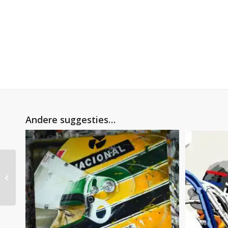
Andere suggesties…
Dutch GP 1967 – Jim
Clark