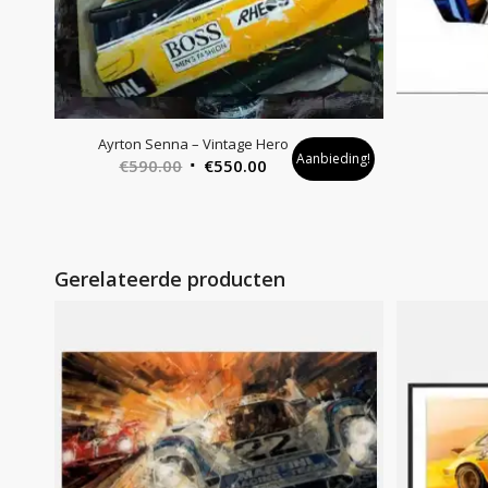
Ayrton Senna – Vintage Hero
Aanbieding!
Oorspronkelijke
Huidige
€
590.00
€
550.00
prijs
prijs
was:
is:
€590.00.
€550.00.
Gerelateerde producten