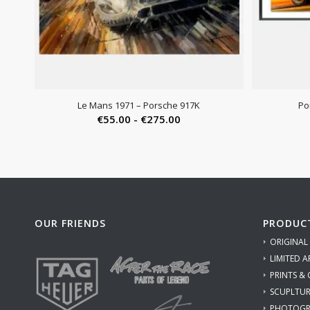
Le Mans 1971 – Porsche 917K
Po
Prijsklasse:
€
55.00
-
€
275.00
€55.00
tot
€275.00
OUR FRIENDS
PRODUC
ORIGINAL
LIMITED A
PRINTS &
SCUPLTUR
PHOTOGR