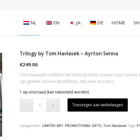
NL
EN
JA
DE
HOME
SH
Trilogy by Tom Havlasek – Ayrton Senna
€
249.00
Tom Havlasek schildert het liefst de echte iconen zoals Senna. 
zijn gehele carriere bij Williams, McLaren en Lotus.
1 op voorraad (kan nabesteld worden)
Toevoegen aan winkelwagen
Categorieën:
LIMITED ART
,
PROMOTIONAL GIFTS
,
Tom Havlasek
Tags:
F