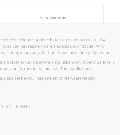
						Extra informatie					
 een teleustellende periode bij McLaren kon Senna in 1994
rste races van het seizoen waren moeizaam omdat de FW16
d was hoog door vooral Michael Schumacher in zijn Benneton.
 al bol stond van de zware ongelukken van Rubens Barichello
ronde van de race in de fameuze Tamburello bocht.
. Deze set bevat 3 ingelijste art prints weerspiegeld
s.
 van Tom Halvasek