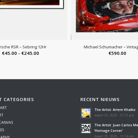
rsche RSR – Sebring 12Hr
Michael Schumacher – Vinta
Prijsklasse:
€
45.00
-
€
245.00
€
590.00
€45.00
tot
€245.00
T CATEGORIES
RECENT NIEUWS
 ART
The Artist: Artem Khalko
RT
maart 29, 2020 - 12:15 pm
 CANVAS
The Artist: Juan Carlos M
ES
‘Homage Corner’
maart 29, 2020 - 11:14 am
APHY