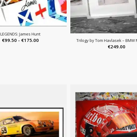
LEGENDS: James Hunt
Prijsklasse:
€
99.50
-
€
175.00
Trilogy by Tom Havlasek – BMW 
€
249.00
€99.50
tot
€175.00