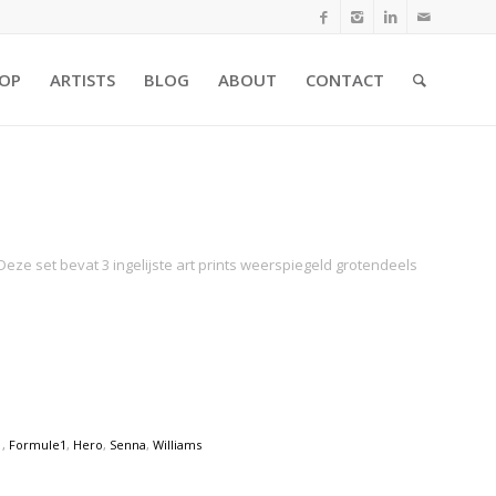
OP
ARTISTS
BLOG
ABOUT
CONTACT
Deze set bevat 3 ingelijste art prints weerspiegeld grotendeels
1
,
Formule1
,
Hero
,
Senna
,
Williams