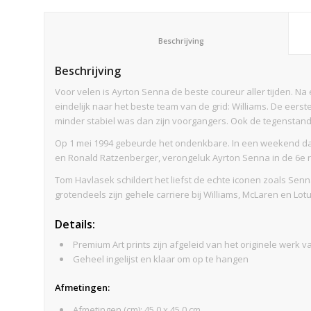
						Beschrijving					
Beschrijving
Voor velen is Ayrton Senna de beste coureur aller tijden. Na
eindelijk naar het beste team van de grid: Williams. De ee
minder stabiel was dan zijn voorgangers. Ook de tegenstan
Op 1 mei 1994 gebeurde het ondenkbare. In een weekend dat
en Ronald Ratzenberger, verongeluk Ayrton Senna in de 6e 
Tom Havlasek schildert het liefst de echte iconen zoals Senna
grotendeels zijn gehele carriere bij Williams, McLaren en Lotu
Details:
Premium Art prints zijn afgeleid van het originele werk
Geheel ingelijst en klaar om op te hangen
Afmeti
ngen
:
Afmetingen (cm): 45.0 x 45.0 cm