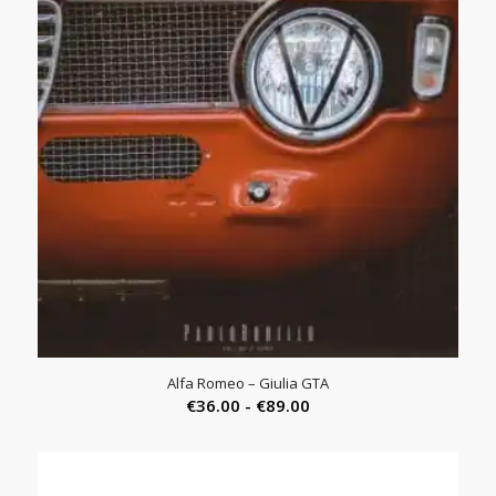
Alfa Romeo – Giulia GTA
Prijsklasse:
€
36.00
-
€
89.00
€36.00
tot
€89.00