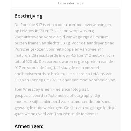
						Extra informatie					
Beschrijving
De Porsche 917 is een ‘iconic racer’ met overwinningen
op LeMans in ’70 en ’71. Het ontwerp was erg
vooruitstrevend voor die tijd vanwege zijn aluminium
buizen frame van slechts 50 Kg. Voor de aandrijving had
Porsche gekozen voor het koppelen van twee 911
motoren. Dit resulteerde in een 4.5 liter V12 motor met in
totaal 520 pk. De coureurs waren erg te spreken van de
917 en vooral de ‘long tail’ slaagde er in om veel
snelheidsrecords te breken. Het record op LeMans van
Gijs van Lennep uit 1971 is daar een mooi voorbeeld van.
Tom Wheatley is een Freelance fotograaf,
gespecialiseerd in ‘Automotive photography’. Zijn
moderne stijl combineerd vaak uitmuntende foto’s met
gewaagde nabewerkingen. Gezien zijn nog jonge leeftijd
gaan we nog veel van Tom zien in de toekomst.
Afmetingen
: