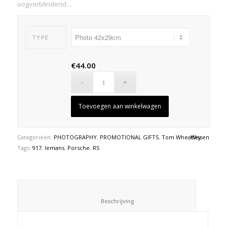
oogverblindend…
TYPE
€
44.00
Toevoegen aan winkelwagen
Categorieën:
PHOTOGRAPHY
,
PROMOTIONAL GIFTS
,
Tom Wheatley
Wissen
Tags:
917
,
lemans
,
Porsche
,
RS
						Beschrijving					