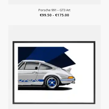
Porsche 991 – GT3 Art
Prijsklasse:
€
99.50
-
€
175.00
€99.50
tot
€175.00