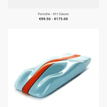
Porsche – 911 Classic
Prijsklasse:
€
99.50
-
€
175.00
€99.50
tot
€175.00