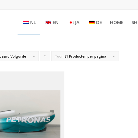
NL
EN
JA
DE
HOME
SH
daard Volgorde
Toon
Producten
21 Producten per pagina
oplopend
sorteren