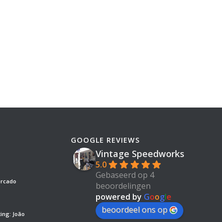
GOOGLE REVIEWS
Vintage Speedworks
5.0
Gebaseerd op 4
ercado
beoordelingen
powered by
G
o
o
g
l
e
beoordeel ons op
ing: João