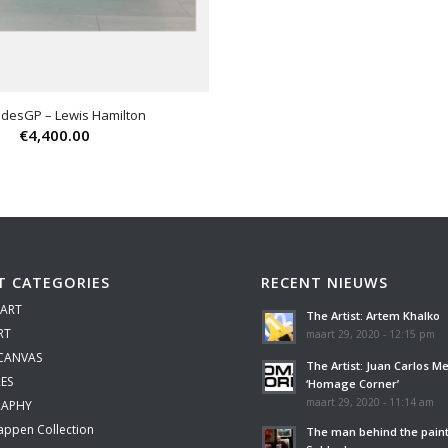
desGP – Lewis Hamilton
€
4,400.00
T CATEGORIES
RECENT NIEUWS
 ART
The Artist: Artem Khalko
RT
maart 29, 2020 - 12:15 pm
 CANVAS
The Artist: Juan Carlos M
ES
‘Homage Corner’
maart 29, 2020 - 11:14 am
APHY
appen Collection
The man behind the paint