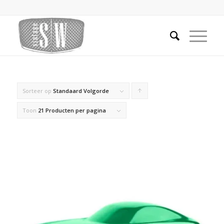
Sorteer op
Standaard Volgorde
Producten
oplopend
Toon
21 Producten per pagina
sorteren