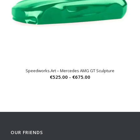
Speedworks.Art – Mercedes AMG GT Sculpture
Prijsklasse:
€
525.00
-
€
675.00
€525.00
tot
€675.00
OUR FRIENDS