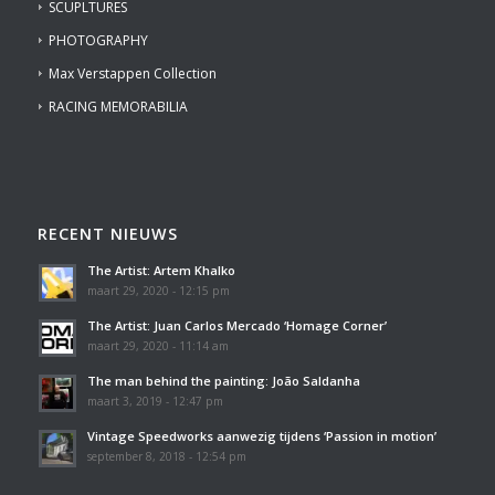
SCUPLTURES
PHOTOGRAPHY
Max Verstappen Collection
RACING MEMORABILIA
RECENT NIEUWS
The Artist: Artem Khalko
maart 29, 2020 - 12:15 pm
The Artist: Juan Carlos Mercado ‘Homage Corner’
maart 29, 2020 - 11:14 am
The man behind the painting: João Saldanha
maart 3, 2019 - 12:47 pm
Vintage Speedworks aanwezig tijdens ‘Passion in motion’
september 8, 2018 - 12:54 pm