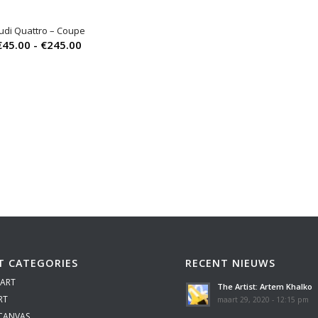
udi Quattro – Coupe
Prijsklasse:
€
45.00
-
€
245.00
€45.00
tot
€245.00
T CATEGORIES
RECENT NIEUWS
 ART
The Artist: Artem Khalko
RT
maart 29, 2020 - 12:15 pm
 CANVAS