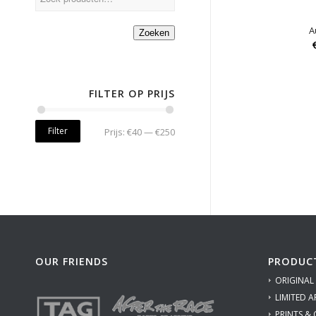
A
Zoeken
FILTER OP PRIJS
Filter
Prijs:
€40
—
€250
OUR FRIENDS
PRODUC
ORIGINAL
LIMITED A
PRINTS &