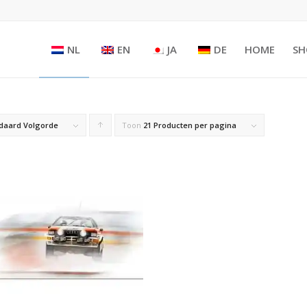
NL
EN
JA
DE
HOME
SH
daard Volgorde
Toon
Producten
21 Producten per pagina
oplopend
sorteren